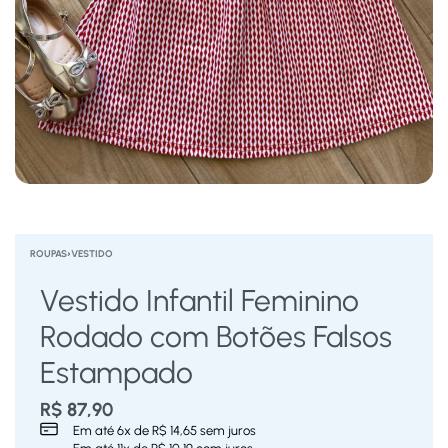
ROUPAS
›
VESTIDO
Vestido Infantil Feminino
Rodado com Botões Falsos
Estampado
R$
87,90
Em até
6
x de
R$
14,65
sem juros