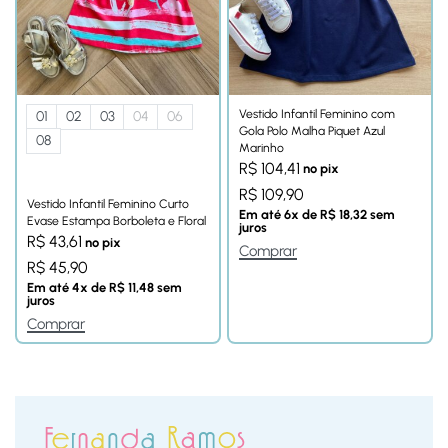
Vestido Infantil Feminino com
01
02
03
04
06
Gola Polo Malha Piquet Azul
08
Marinho
R$
104,41
no pix
R$
109,90
Vestido Infantil Feminino Curto
Em até
6
x de
R$
18,32
sem
Evase Estampa Borboleta e Floral
juros
R$
43,61
no pix
Comprar
R$
45,90
Em até
4
x de
R$
11,48
sem
juros
Comprar