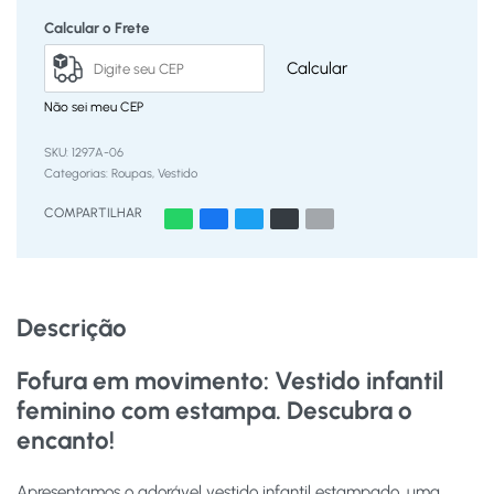
Calcular o Frete
Calcular
Não sei meu CEP
1297A-06
Categorias:
Roupas
,
Vestido
COMPARTILHAR
Descrição
Fofura em movimento: Vestido infantil
feminino com estampa. Descubra o
encanto!
Apresentamos o adorável vestido infantil estampado, uma