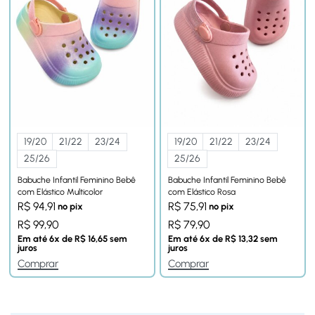
19/20
21/22
23/24
19/20
21/22
23/24
25/26
25/26
Babuche Infantil Feminino Bebê
Babuche Infantil Feminino Bebê
com Elástico Multicolor
com Elástico Rosa
R$
94,91
R$
75,91
no pix
no pix
R$
99,90
R$
79,90
Em até
6
x de
R$
16,65
sem
Em até
6
x de
R$
13,32
sem
juros
juros
Comprar
Comprar