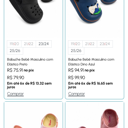
19/20
21/22
23/24
19/20
21/22
23/24
25/26
25/26
Babuche Bebê Masculino com
Babuche Bebê Masculino com
Elástico Preto
Elástico Dino Azul
R$
75,91
R$
94,91
no pix
no pix
R$
79,90
R$
99,90
Em até
6
x de
R$
13,32
sem
Em até
6
x de
R$
16,65
sem
juros
juros
Comprar
Comprar