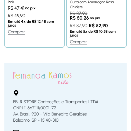
Pink
Curta com Amarração Rosa
Chiclete
R$
47,41
no pix
R$
87,90
R$
49,90
R$
50,26
no pix
Em até
4
x de
R$
12,48
sem
R$
87,90
R$
52,90
juros
Em até
5
x de
R$
10,58
sem
Comprar
juros
Comprar
FBLR STORE Confecções e Transportes LTDA
CNPJ 11.667.111/0001-72
Av. Brasil, 920 - Vila Benedito Geraldes
Bálsamo, SP - 15140-310