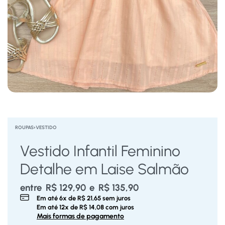
ROUPAS
›
VESTIDO
Vestido Infantil Feminino
Detalhe em Laise Salmão
entre
R$
129,90
e
R$
135,90
Em até
6
x de
R$
21,65
sem juros
Em até
12
x de
R$
14,08
com juros
Mais formas de pagamento