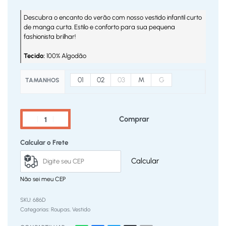
Descubra o encanto do verão com nosso vestido infantil curto
de manga curta. Estilo e conforto para sua pequena
fashionista brilhar!
Tecido:
100% Algodão
01
02
03
M
G
TAMANHOS
Comprar
Calcular o Frete
Calcular
Não sei meu CEP
686D
Categorias:
Roupas
,
Vestido