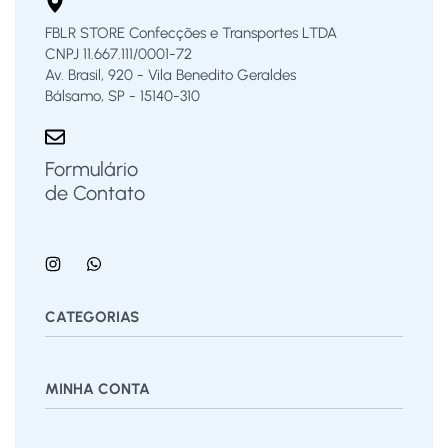
FBLR STORE Confecções e Transportes LTDA
CNPJ 11.667.111/0001-72
Av. Brasil, 920 - Vila Benedito Geraldes
Bálsamo, SP - 15140-310
Formulário
de Contato
CATEGORIAS
Bermuda
Blusas
Body Bebê
Calças
Calçados
MINHA CONTA
Calcinha
Camisa
Camiseta
Conjunto
Cuecas
Jardineira
Macaquinho
Regata Menino
Saia
Shorts
Painel