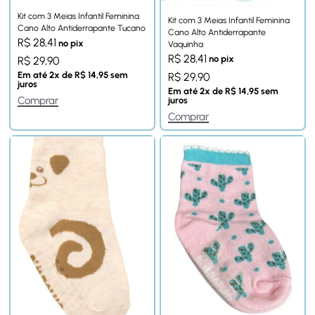
Kit com 3 Meias Infantil Feminina
Kit com 3 Meias Infantil Feminina
Cano Alto Antiderrapante Tucano
Cano Alto Antiderrapante
R$
28,41
no pix
Vaquinha
R$
28,41
no pix
R$
29,90
Em até
2
x de
R$
14,95
sem
R$
29,90
juros
Em até
2
x de
R$
14,95
sem
Comprar
juros
Comprar