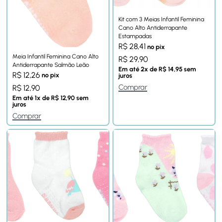
Kit com 3 Meias Infantil Feminina
Cano Alto Antiderrapante
Estampadas
R$
28,41
no pix
Meia Infantil Feminina Cano Alto
R$
29,90
Antiderrapante Salmão Leão
Em até
2
x de
R$
14,95
sem
R$
12,26
no pix
juros
Comprar
R$
12,90
Em até
1
x de
R$
12,90
sem
juros
Comprar