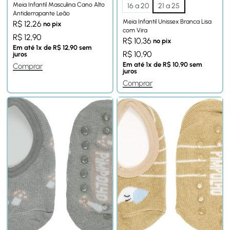
Meia Infantil Masculina Cano Alto
16 a 20
21 a 25
Antiderrapante Leão
Meia Infantil Unissex Branca Lisa
R$
12,26
no pix
com Vira
R$
12,90
R$
10,36
no pix
Em até
1
x de
R$
12,90
sem
R$
10,90
juros
Em até
1
x de
R$
10,90
sem
Comprar
juros
Comprar