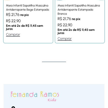
Meia Infantil Sapatilha Masculina
Meia Infantil Sapatilha Masculina
Antiderrapante Bege Estampada
Antiderrapante Estampada
Branca
R$
21,76
no pix
R$
21,76
no pix
R$
22,90
R$
22,90
Em até
2
x de
R$
11,45
sem
juros
Em até
2
x de
R$
11,45
sem
juros
Comprar
Comprar