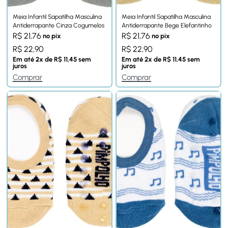
Meia Infantil Sapatilha Masculina
Meia Infantil Sapatilha Masculina
Antiderrapante Cinza Cogumelos
Antiderrapante Bege Elefantinho
R$
21,76
R$
21,76
no pix
no pix
R$
22,90
R$
22,90
Em até
2
x de
R$
11,45
sem
Em até
2
x de
R$
11,45
sem
juros
juros
Comprar
Comprar