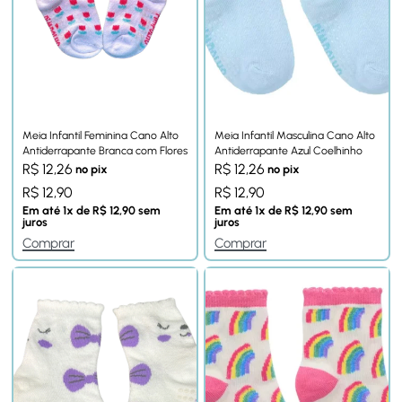
Meia Infantil Feminina Cano Alto
Meia Infantil Masculina Cano Alto
Antiderrapante Branca com Flores
Antiderrapante Azul Coelhinho
R$
12,26
R$
12,26
no pix
no pix
R$
12,90
R$
12,90
Em até
1
x de
R$
12,90
sem
Em até
1
x de
R$
12,90
sem
juros
juros
Comprar
Comprar