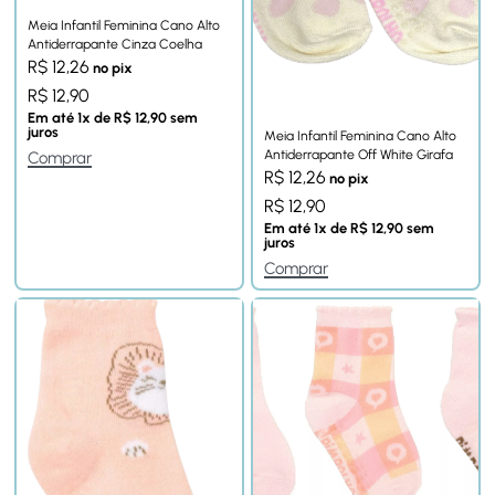
Meia Infantil Feminina Cano Alto
Antiderrapante Cinza Coelha
R$
12,26
no pix
R$
12,90
Em até
1
x de
R$
12,90
sem
juros
Meia Infantil Feminina Cano Alto
Antiderrapante Off White Girafa
Comprar
R$
12,26
no pix
R$
12,90
Em até
1
x de
R$
12,90
sem
juros
Comprar