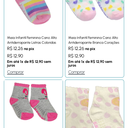
Meia Infantil Feminina Cano Alto
Meia Infantil Feminina Cano Alto
Antiderrapante Listras Coloridas
Antiderrapante Branca Corações
R$
12,26
R$
12,26
no pix
no pix
R$
12,90
R$
12,90
Em até
1
x de
R$
12,90
sem
Em até
1
x de
R$
12,90
sem
juros
juros
Comprar
Comprar