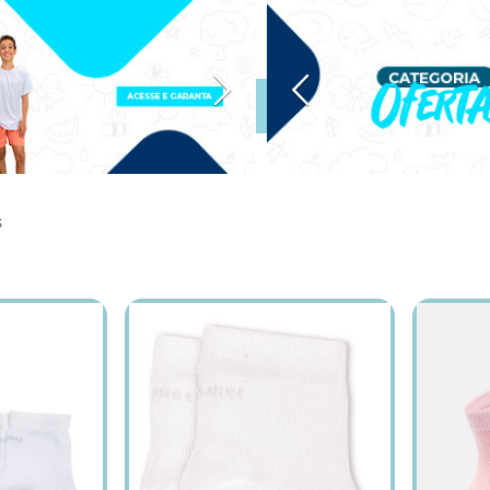
Dúvidas?
0
(17) 99713-4221
INOS
SAÍDA MATERNIDADE
Rastrear Pedido
Políticas do Site
P
s