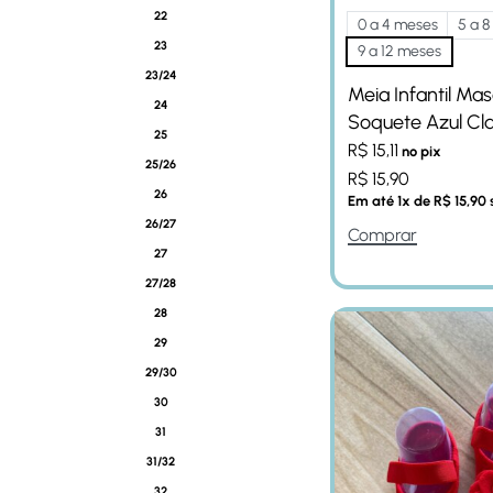
22
0 a 4 meses
5 a 
23
9 a 12 meses
23/24
Meia Infantil Mas
24
Soquete Azul Cl
25
R$
15,11
no pix
25/26
R$
15,90
26
Em até
1
x de
R$
15,90
26/27
Comprar
27
27/28
28
29
29/30
30
31
31/32
32