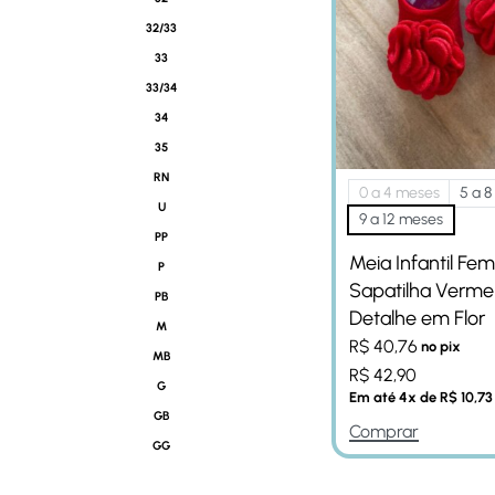
32/33
33
33/34
34
35
RN
0 a 4 meses
5 a 
U
9 a 12 meses
PP
Meia Infantil Fem
P
Sapatilha Verme
PB
Detalhe em Flor
M
R$
40,76
no pix
MB
R$
42,90
G
Em até
4
x de
R$
10,73
GB
Comprar
GG