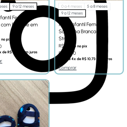
eses
9 a 12 meses
0 a 4 meses
5 a 8 meses
9 a 12 meses
fantil Feminina
Meia Infantil Feminina
 com Detalhe em
Sapatilha Branca com
Strass
1
no pix
R$
40,76
0
no pix
x de
R$
13,95
sem juros
R$
42,90
Em até
4
x de
R$
10,73
sem juros
r
Comprar