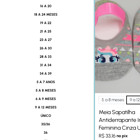
16 A 20
18 A 24 MESES
19 A 22
21 A 25
23 A 27
26 A 30
28 A 33
31 A 34
34 A 39
5 A 7 ANOS
5 A 8 MESES
6 A 9 MESES
5 a 8 meses
9 a 1
9 A 12 MESES
Meia Sapatilha
ÚNICO
Antiderrapante In
35/36
Feminina Cinza U
36
R$
33,16
no pix