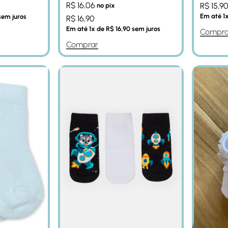
R$
16,06
R$
15,9
no pix
Em até
1
em juros
R$
16,90
Em até
1
x de
R$
16,90
sem juros
Compra
Comprar