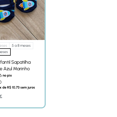
eses
5 a 8 meses
meses
fantil Sapatilha
e Azul Marinho
6
no pix
0
x de
R$
10,73
sem juros
r