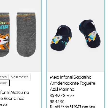
Meia Infantil Sapatilha
eses
5 a 8 meses
Antiderrapante Foguete
meses
Azul Marinho
fantil Masculina
R$
40,76
no pix
e Roar Cinza
R$
42,90
o pix
Em até
4
x de
R$
10,73
sem juros