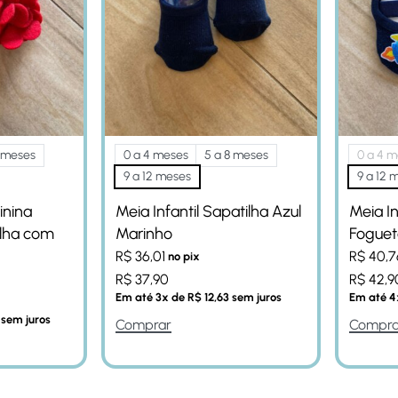
8 meses
0 a 4 meses
5 a 8 meses
0 a 4 m
9 a 12 meses
9 a 12 
inina
Meia Infantil Sapatilha Azul
Meia In
lha com
Marinho
Foguet
R$
36,01
R$
40,7
no pix
R$
37,90
R$
42,9
Em até
3
x de
R$
12,63
sem juros
Em até
4
sem juros
Comprar
Compra