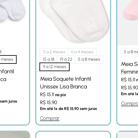
8
0 a 2 meses
0 a 4 meses
5 a 8 m
2 meses
15 a 18
19 a 22
5 a 8 meses
Meia So
9 a 12 meses
nfantil
Femini
Meia Soquete Infantil
nca
R$
15,11
n
Unissex Lisa Branca
R$
15,9
R$
15,11
Em até
1
no pix
sem juros
R$
15,90
Compra
Em até
1
x de
R$
15,90
sem juros
Comprar