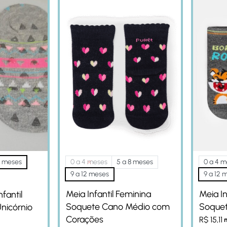
2 meses
0 a 4 meses
5 a 8 meses
0 a 4 m
9 a 12 meses
9 a 12 
Meia Infantil Feminina
Meia In
fantil
Soquete Cano Médio com
Soquet
nicórnio
Corações
R$
15,11
n