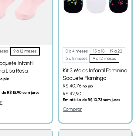
eses
9 a 12 meses
0 a 4 meses
15 a 18
19 a 22
5 a 8 meses
9 a 12 meses
quete Infantil
Kit 3 Meias Infantil Feminina
na Lisa Rosa
Soquete Flamingo
o pix
R$
40,76
0
no pix
x de
R$
15,90
sem juros
R$
42,90
Em até
4
x de
R$
10,73
sem juros
r
Comprar