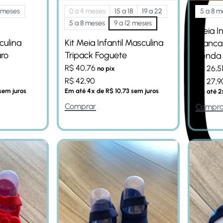
8 meses
0 a 4 meses
15 a 18
19 a 22
5 a 8 m
5 a 8 meses
9 a 12 meses
Meia In
culina
Kit Meia Infantil Masculina
Branca
aro
Tripack Foguete
Renda
R$
40,76
R$
26,5
no pix
R$
42,90
R$
27,9
sem juros
Em até
4
x de
R$
10,73
sem juros
Em até
2
Comprar
Compra