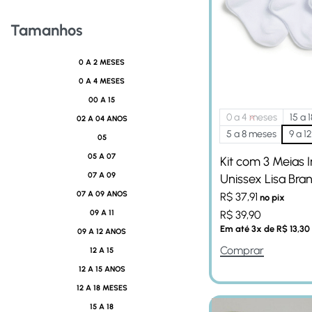
Tamanhos
0 A 2 MESES
0 A 4 MESES
00 A 15
0 a 4 meses
15 a 1
02 A 04 ANOS
5 a 8 meses
9 a 1
05
05 A 07
Kit com 3 Meias I
07 A 09
Unissex Lisa Bra
07 A 09 ANOS
R$
37,91
no pix
09 A 11
R$
39,90
Em até
3
x de
R$
13,30
09 A 12 ANOS
Comprar
12 A 15
12 A 15 ANOS
12 A 18 MESES
15 A 18