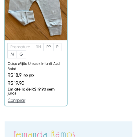
Prematuro
RN
PP
P
M
G
Calça Mijão Unissex Infantil Azul
Bebê
R$
18,91
no pix
R$
19,90
Em até
1
x de
R$
19,90
sem
juros
Comprar