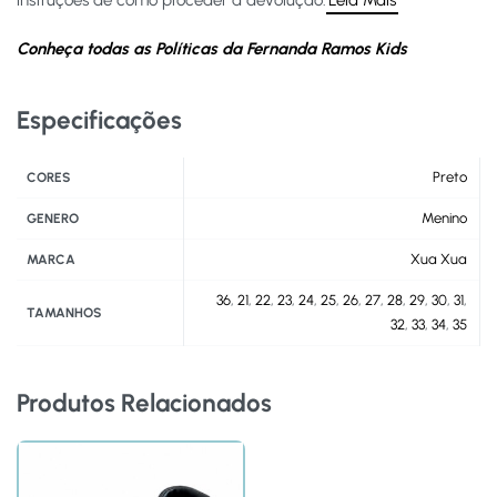
instruções de como proceder à devolução.
Leia Mais
Conheça todas as Políticas da Fernanda Ramos Kids
Especificações
Preto
CORES
Menino
GENERO
Xua Xua
MARCA
36
,
21
,
22
,
23
,
24
,
25
,
26
,
27
,
28
,
29
,
30
,
31
,
TAMANHOS
32
,
33
,
34
,
35
Produtos Relacionados