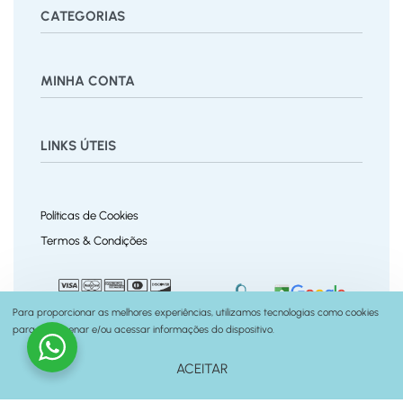
CATEGORIAS
Bermuda
Blusas
Body Bebê
Calças
Calçados
MINHA CONTA
Calcinha
Camisa
Camiseta
Conjunto
Cuecas
Jardineira
Macaquinho
Regata Menino
Saia
Shorts
Painel
Vestido
LINKS ÚTEIS
Pedidos
Desejos
Rastrear Pedido
Recuperar Senha
Políticas de Cookies
Trocas e Devoluções
Termos & Condições
Políticas do Site
Contato
Para proporcionar as melhores experiências, utilizamos tecnologias como cookies
para armazenar e/ou acessar informações do dispositivo.
© Fernanda Ramos Kids
2026. Todos os Direitos
feito por
seusite.me
ACEITAR
Reservados.