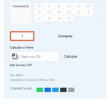
36
21
22
23
24
25
TAMANHOS
26
27
28
29
30
31
32
33
34
35
Comprar
Calcular o Frete
Calcular
Não sei meu CEP
680M
Categorias:
Calçados
,
Ofertas
,
Tênis
COMPARTILHAR