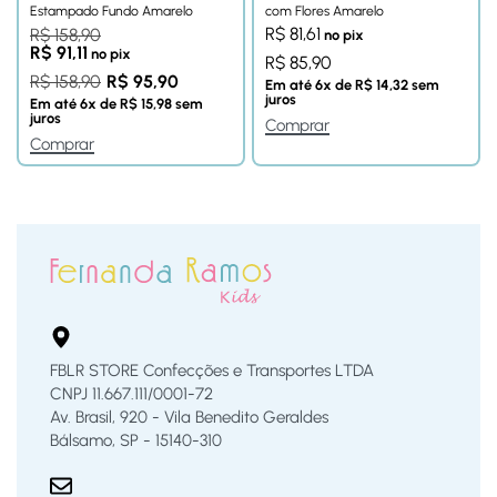
Estampado Fundo Amarelo
com Flores Amarelo
R$
81,61
R$
158,90
no pix
R$
91,11
no pix
R$
85,90
R$
158,90
R$
95,90
Em até
6
x de
R$
14,32
sem
juros
Em até
6
x de
R$
15,98
sem
juros
Comprar
Comprar
FBLR STORE Confecções e Transportes LTDA
CNPJ 11.667.111/0001-72
Av. Brasil, 920 - Vila Benedito Geraldes
Bálsamo, SP - 15140-310