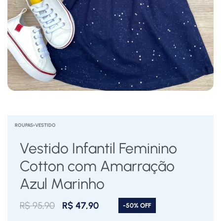
ROUPAS
›
VESTIDO
Vestido Infantil Feminino
Cotton com Amarração
Azul Marinho
R$
95,90
R$
47,90
-50% OFF