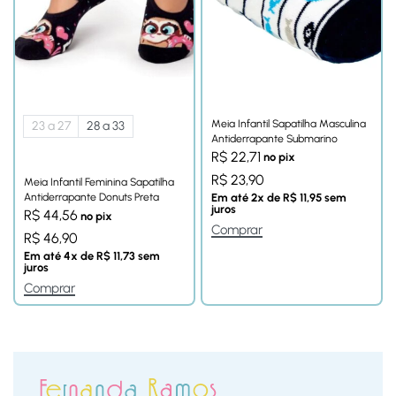
Meia Infantil Sapatilha Masculina
23 a 27
28 a 33
Antiderrapante Submarino
R$
22,71
no pix
R$
23,90
Meia Infantil Feminina Sapatilha
Antiderrapante Donuts Preta
Em até
2
x de
R$
11,95
sem
juros
R$
44,56
no pix
Comprar
R$
46,90
Em até
4
x de
R$
11,73
sem
juros
Comprar