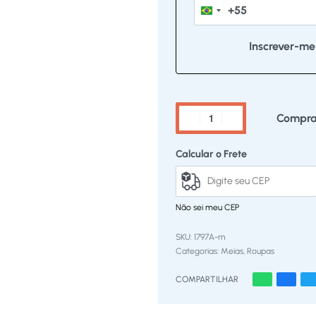
+55
Brazil
+55
Compra
Calcular o Frete
Não sei meu CEP
1797A-rn
Categorias:
Meias
,
Roupas
COMPARTILHAR