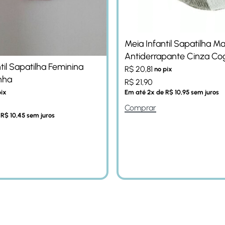
Meia Infantil Sapatilha Ma
Antiderrapante Cinza C
til Sapatilha Feminina
R$
20,81
no pix
nha
R$
21,90
Em até
2
x de
R$
10,95
sem juros
pix
Comprar
e
R$
10,45
sem juros