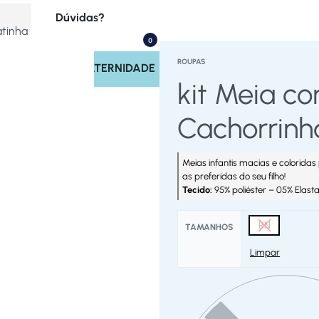
Dúvidas?
atinha
0
(17) 99713-4221
ROUPAS
INOS
SAÍDA MATERNIDADE
Rastrear Pedido
kit Meia c
Políticas do Site
Cachorrinh
Meias infantis macias e coloridas 
as preferidas do seu filho!
Tecido:
95% poliéster – 05% Elas
RN
TAMANHOS
Limpar