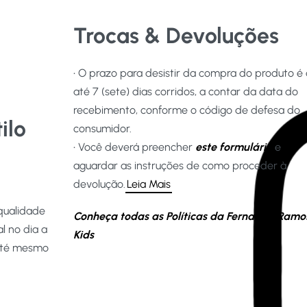
Trocas & Devoluções
• O prazo para desistir da compra do produto é
até 7 (sete) dias corridos, a contar da data do
recebimento, conforme o código de defesa do
ilo
consumidor.
• Você deverá preencher
este formulário
e
aguardar as instruções de como proceder à
devolução.
Leia Mais
qualidade
Conheça todas as Políticas da Fernanda Ramo
l no dia a
Kids
 até mesmo