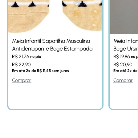
Meia Infantil Sapatilha Masculina
Meia Infan
Antiderrapante Bege Estampada
Bege Ursi
R$
21,76
R$
19,86
no pix
no 
R$
22,90
R$
20,90
Em até
2
x de
R$
11,45
sem juros
Em até
2
x d
Comprar
Comprar