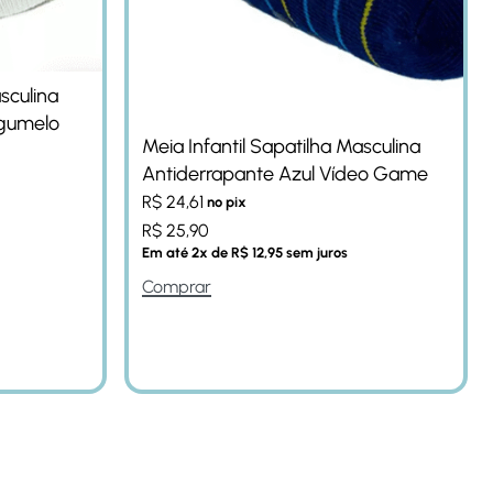
sculina
ogumelo
Meia Infantil Sapatilha Masculina
Antiderrapante Azul Vídeo Game
R$
24,61
no pix
R$
25,90
Em até
2
x de
R$
12,95
sem juros
Comprar