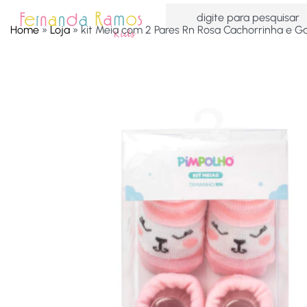
Home
»
Loja
»
kit Meia com 2 Pares Rn Rosa Cachorrinha e G
HOME
OFERTAS
ACESSÓRIOS
MENINAS
MEN