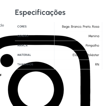
Especificações
 de
Bege
,
Branco
,
Preto
,
Rosa
CORES
Menina
GENERO
Pimpolho
MARCA
Elastano
,
Poliéster
MATERIAL
RN
TAMANHOS
s