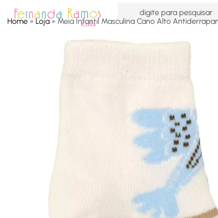
Home
»
Loja
»
Meia Infantil Masculina Cano Alto Antiderrapa
HOME
OFERTAS
ACESSÓRIOS
MENINAS
MEN