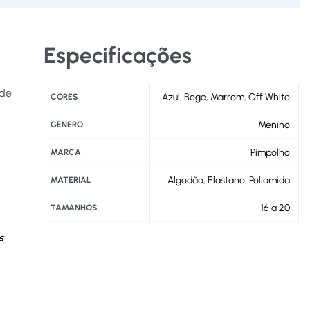
Especificações
 de
Azul
,
Bege
,
Marrom
,
Off White
CORES
Menino
GENERO
Pimpolho
MARCA
Algodão
,
Elastano
,
Poliamida
MATERIAL
16 a 20
TAMANHOS
s