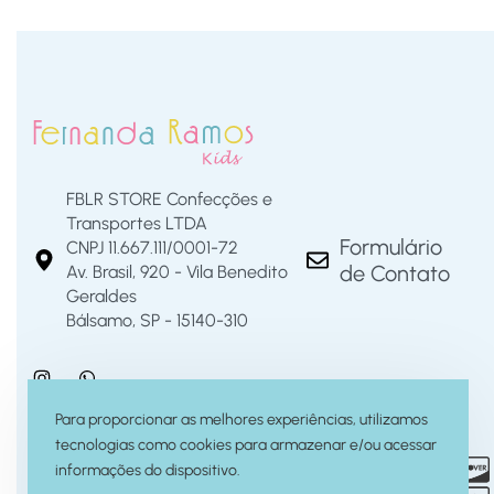
FBLR STORE Confecções e
Transportes LTDA
Formulário
CNPJ 11.667.111/0001-72
de Contato
Av. Brasil, 920 - Vila Benedito
Geraldes
Bálsamo, SP - 15140-310
Para proporcionar as melhores experiências, utilizamos
tecnologias como cookies para armazenar e/ou acessar
informações do dispositivo.