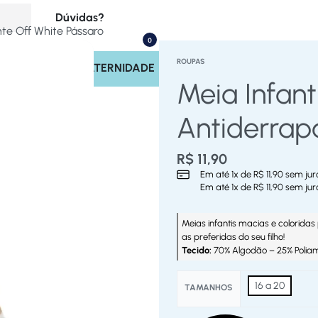
Dúvidas?
nte Off White Pássaro
0
(17) 99713-4221
ROUPAS
INOS
SAÍDA MATERNIDADE
Rastrear Pedido
Meia Infant
Políticas do Site
Antiderrap
R$
11,90
Em até
1
x de
R$
11,90
sem jur
Em até
1
x de
R$
11,90
sem jur
Meias infantis macias e coloridas 
as preferidas do seu filho!
Tecido:
70% Algodão – 25% Polia
16 a 20
TAMANHOS