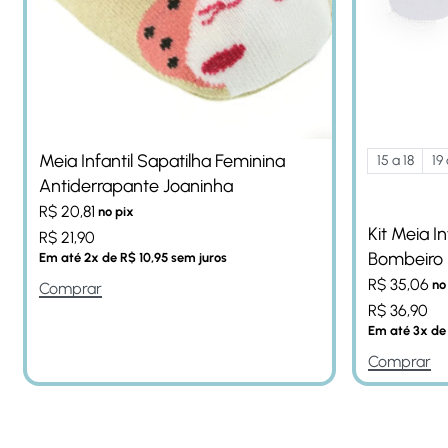
Meia Infantil Sapatilha Feminina
15 a 18
19
Antiderrapante Joaninha
R$
20,81
no pix
Kit Meia I
R$
21,90
Bombeiro
Em até
2
x de
R$
10,95
sem juros
R$
35,06
no
Comprar
R$
36,90
Em até
3
x d
Comprar