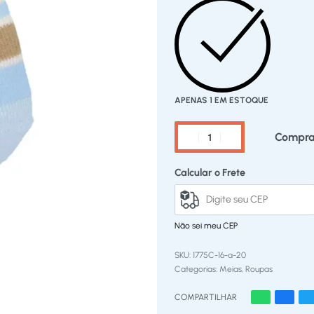
APENAS 1 EM ESTOQUE
Compra
Calcular o Frete
Não sei meu CEP
1775C-16-a-20
Categorias:
Meias
,
Roupas
COMPARTILHAR