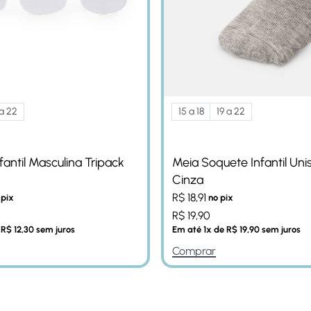
 a 22
15 a 18
19 a 22
nfantil Masculina Tripack
Meia Soquete Infantil Uni
Cinza
R$
18,91
 pix
no pix
R$
19,90
e
R$
12,30
sem juros
Em até
1
x de
R$
19,90
sem juros
Comprar