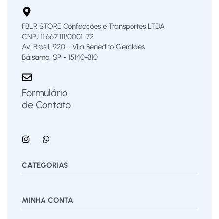
FBLR STORE Confecções e Transportes LTDA
CNPJ 11.667.111/0001-72
Av. Brasil, 920 - Vila Benedito Geraldes
Bálsamo, SP - 15140-310
Formulário
de Contato
CATEGORIAS
Bermuda
Blusas
Body Bebê
Calças
Calçados
MINHA CONTA
Calcinha
Camisa
Camiseta
Conjunto
Cuecas