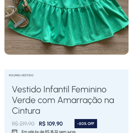
ROUPAS
›
VESTIDO
Vestido Infantil Feminino
Verde com Amarração na
Cintura
R$
219,90
R$
109,90
-50% OFF
Em até
6
x de
R$
18,32
sem juros