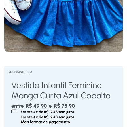
ROUPAS
›
VESTIDO
Vestido Infantil Feminino
Manga Curta Azul Cobalto
entre
R$
49,90
e
R$
75,90
Em até
4
x de
R$
12,48
sem juros
Em até
4
x de
R$
12,48
sem juros
Mais formas de pagamento