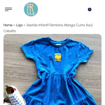
0
Home
»
Loja
»
Vestido Infantil Feminino Manga Curta Azul
Cobalto