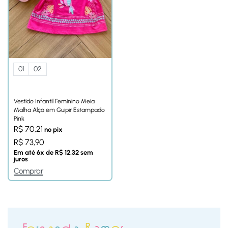
01
02
Vestido Infantil Feminino Meia
Malha Alça em Guipir Estampado
Pink
R$
70,21
no pix
R$
73,90
Em até
6
x de
R$
12,32
sem
juros
Comprar