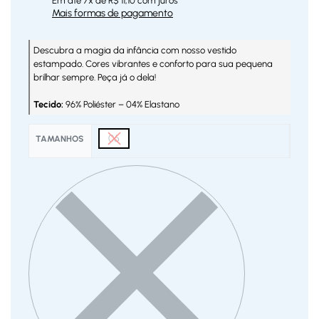
Em até
7
x de
R$
11,10
com juros
Mais formas de pagamento
Descubra a magia da infância com nosso vestido
estampado. Cores vibrantes e conforto para sua pequena
brilhar sempre. Peça já o dela!
Tecido:
96% Poliéster – 04% Elastano
06
TAMANHOS