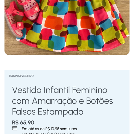
ROUPAS
›
VESTIDO
Vestido Infantil Feminino
com Amarração e Botões
Falsos Estampado
R$
65,90
Em até
6
x de
R$
10,98
sem juros