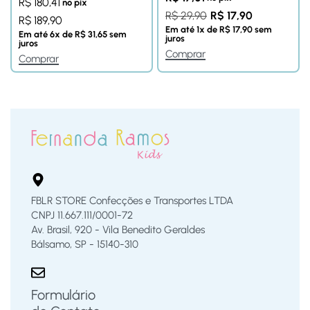
R$
180,41
no pix
R$
29,90
R$
17,90
R$
189,90
Em até
1
x de
R$
17,90
sem
Em até
6
x de
R$
31,65
sem
juros
juros
Comprar
Comprar
FBLR STORE Confecções e Transportes LTDA
CNPJ 11.667.111/0001-72
Av. Brasil, 920 - Vila Benedito Geraldes
Bálsamo, SP - 15140-310
Formulário