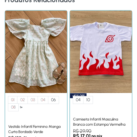
-40% OFF
01
02
03
04
06
04
10
08
1+
Camiseta Infantil Masculina
Branca com Estampa Vermelha
Vestido Infantil Feminino Manga
R$
29,90
Curta Bordado Verde
R$
17,01
no pix