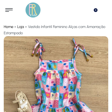
0
Home
»
Loja
»
Vestido Infantil Feminino Alças com Amarração
Estampado