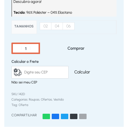
Descubra agora!
Tecido:
96% Poliéster – 04% Elastano
02
04
06
TAMANHOS
Comprar
Calcular o Frete
Calcular
Não sei meu CEP
142D
Categorias:
Roupas
,
Ofertas
,
Vestido
Tag:
Oferta
COMPARTILHAR