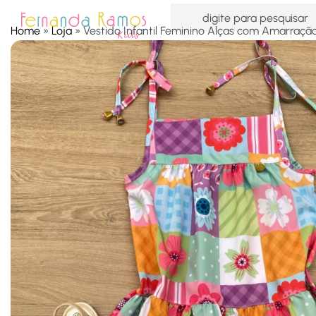
Home
»
Loja
»
Vestido Infantil Feminino Alças com Amarraç
HOME
OFERTAS
ACESSÓRIOS
MENINAS
MEN