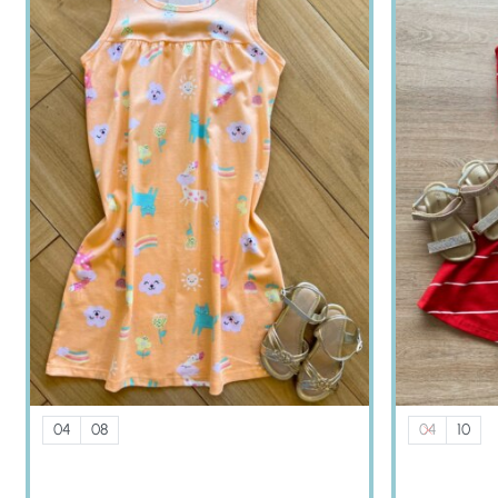
04
08
04
10