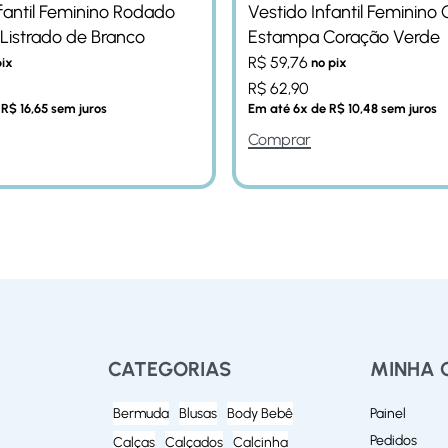
fantil Feminino Rodado
Vestido Infantil Feminino 
Listrado de Branco
Estampa Coração Verde
R$
59,76
pix
no pix
R$
62,90
e
R$
16,65
sem juros
Em até
6
x de
R$
10,48
sem juros
Comprar
CATEGORIAS
MINHA 
Bermuda
Blusas
Body Bebê
Painel
Pedidos
Calças
Calçados
Calcinha