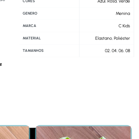
Azul
,
Rosa
,
Verde
CORES
Menina
GENERO
C Kids
MARCA
Elastano
,
Poliéster
MATERIAL
02
,
04
,
06
,
08
TAMANHOS
s