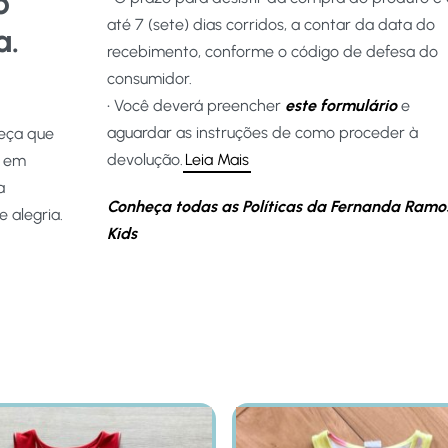
o
até 7 (sete) dias corridos, a contar da data do
a.
recebimento, conforme o código de defesa do
consumidor.
• Você deverá preencher
este formulário
e
aguardar as instruções de como proceder à
peça que
devolução.
Leia Mais
s em
a
Conheça todas as Políticas da Fernanda Ramo
 alegria.
Kids