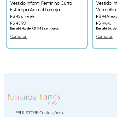
Vestido Infantil Feminino Curto
Vestido In
Estampa Animal Laranja
Vermelho 
R$
43,61
R$
94,91
no pix
no 
R$
45,90
R$
99,90
Em até
4
x de
R$
11,48
sem juros
Em até
6
x d
Comprar
Comprar
FBLR STORE Confecções e