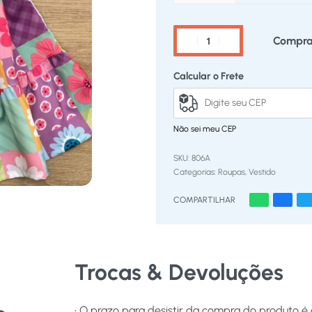
Compra
Calcular o Frete
Não sei meu CEP
806A
Categorias:
Roupas
,
Vestido
COMPARTILHAR
Trocas & Devoluções
• O prazo para desistir da compra do produto é