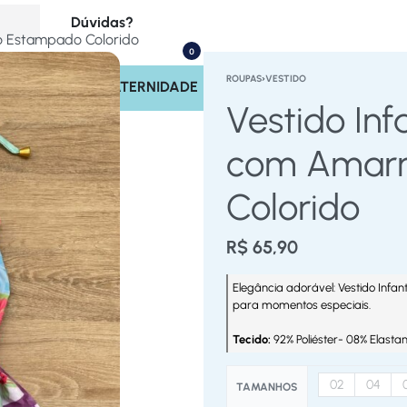
Dúvidas?
ão Estampado Colorido
0
(17) 99713-4221
ROUPAS
›
VESTIDO
INOS
SAÍDA MATERNIDADE
Rastrear Pedido
Vestido Inf
Políticas do Site
com Amarr
Colorido
R$
65,90
Elegância adorável: Vestido Infa
para momentos especiais.
Tecido:
92% Poliéster- 08% Elasta
02
04
TAMANHOS