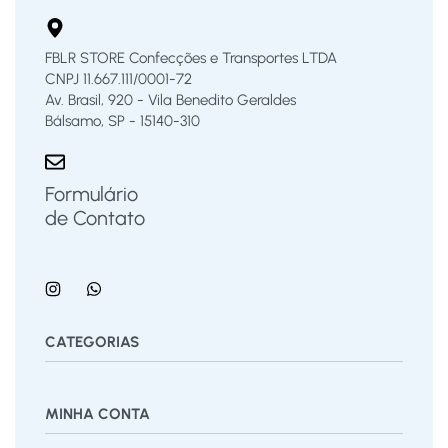
FBLR STORE Confecções e Transportes LTDA
CNPJ 11.667.111/0001-72
Av. Brasil, 920 - Vila Benedito Geraldes
Bálsamo, SP - 15140-310
Formulário
de Contato
CATEGORIAS
Bermuda
Blusas
Body Bebê
Calças
Calçados
MINHA CONTA
Calcinha
Camisa
Camiseta
Conjunto
Cuecas