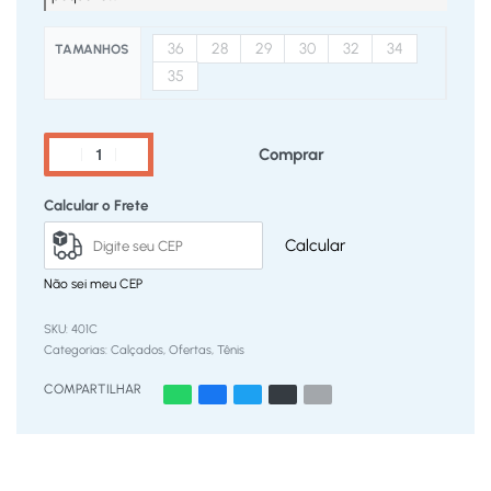
36
28
29
30
32
34
TAMANHOS
35
Comprar
Calcular o Frete
Calcular
Não sei meu CEP
401C
Categorias:
Calçados
,
Ofertas
,
Tênis
COMPARTILHAR