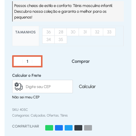
Passos cheios de estilo e conforto: Tênis masculino infantil.
Descubra nossa coleção e garanta o melhor para os
pequenos!
36
28
30
31
32
33
TAMANHOS
34
35
Comprar
Calcular o Frete
Calcular
Não sei meu CEP
405C
Categorias:
Calçados
,
Ofertas
,
Tênis
COMPARTILHAR