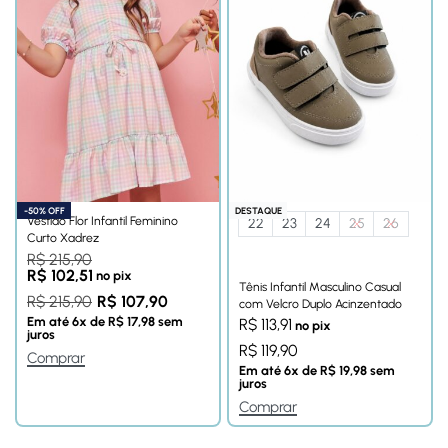
-50% OFF
DESTAQUE
Vestido Flor Infantil Feminino
22
23
24
25
26
Curto Xadrez
R$
215,90
R$
102,51
no pix
Tênis Infantil Masculino Casual
R$
215,90
R$
107,90
com Velcro Duplo Acinzentado
Em até
6
x de
R$
17,98
sem
R$
113,91
no pix
juros
R$
119,90
Comprar
Em até
6
x de
R$
19,98
sem
juros
Comprar