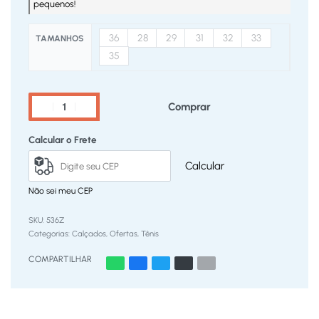
pequenos!
36
28
29
31
32
33
TAMANHOS
35
Comprar
Calcular o Frete
Calcular
Não sei meu CEP
536Z
Categorias:
Calçados
,
Ofertas
,
Tênis
COMPARTILHAR