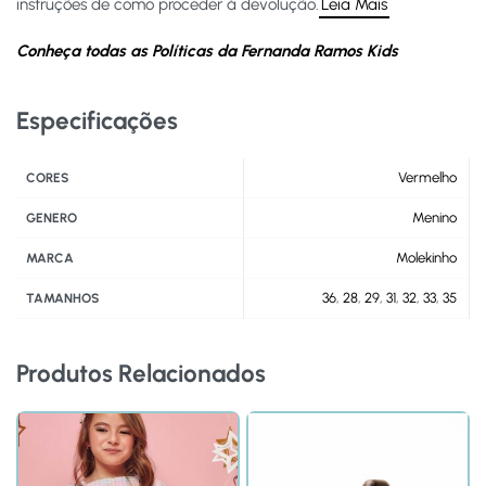
instruções de como proceder à devolução.
Leia Mais
Conheça todas as Políticas da Fernanda Ramos Kids
Especificações
Vermelho
CORES
Menino
GENERO
Molekinho
MARCA
36
,
28
,
29
,
31
,
32
,
33
,
35
TAMANHOS
Produtos Relacionados