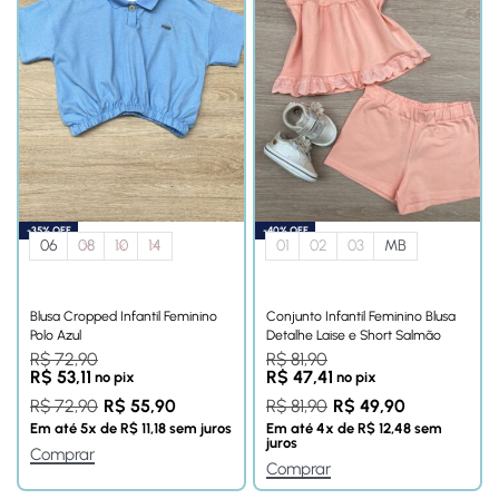
-35% OFF
-40% OFF
06
08
10
14
01
02
03
MB
Blusa Cropped Infantil Feminino
Conjunto Infantil Feminino Blusa
Polo Azul
Detalhe Laise e Short Salmão
R$
72,90
R$
81,90
R$
53,11
R$
47,41
no pix
no pix
R$
72,90
R$
55,90
R$
81,90
R$
49,90
Em até
5
x de
R$
11,18
sem juros
Em até
4
x de
R$
12,48
sem
juros
Comprar
Comprar