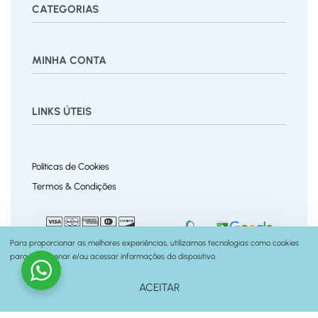
CATEGORIAS
Bermuda
Blusas
Body Bebê
Calças
Calçados
MINHA CONTA
Calcinha
Camisa
Camiseta
Conjunto
Cuecas
Jardineira
Macaquinho
Regata Menino
Saia
Shorts
Painel
Vestido
LINKS ÚTEIS
Pedidos
Desejos
Rastrear Pedido
Recuperar Senha
Políticas de Cookies
Trocas e Devoluções
Termos & Condições
Políticas do Site
Contato
Para proporcionar as melhores experiências, utilizamos tecnologias como cookies
para armazenar e/ou acessar informações do dispositivo.
© Fernanda Ramos Kids
2026. Todos os Direitos
feito por
seusite.me
ACEITAR
Reservados.