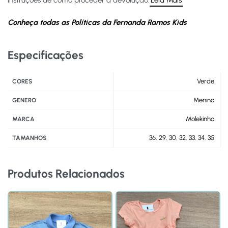
instruções de como proceder à devolução.
Leia Mais
Conheça todas as Políticas da Fernanda Ramos Kids
Especificações
Verde
CORES
Menino
GENERO
Molekinho
MARCA
36
,
29
,
30
,
32
,
33
,
34
,
35
TAMANHOS
Produtos Relacionados