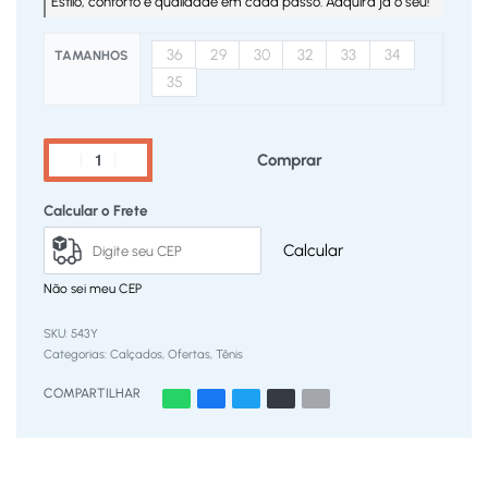
Estilo, conforto e qualidade em cada passo. Adquira já o seu!
36
29
30
32
33
34
TAMANHOS
35
Comprar
Calcular o Frete
Calcular
Não sei meu CEP
543Y
Categorias:
Calçados
,
Ofertas
,
Tênis
COMPARTILHAR