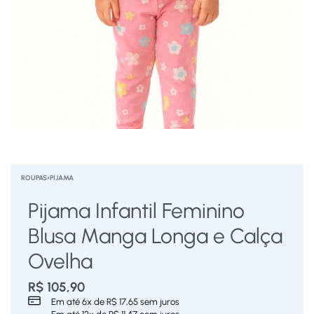
ROUPAS
›
PIJAMA
Pijama Infantil Feminino
Blusa Manga Longa e Calça
Ovelha
R$
105,90
Em até
6
x de
R$
17,65
sem juros