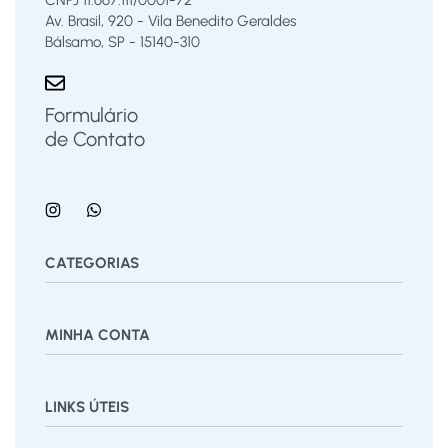
CNPJ 11.667.111/0001-72
Av. Brasil, 920 - Vila Benedito Geraldes
Bálsamo, SP - 15140-310
Formulário
de Contato
CATEGORIAS
Bermuda
Blusas
Body Bebê
Calças
Calçados
MINHA CONTA
Calcinha
Camisa
Camiseta
Conjunto
Cuecas
Jardineira
Macaquinho
Regata Menino
Saia
Shorts
Painel
Vestido
LINKS ÚTEIS
Pedidos
Desejos