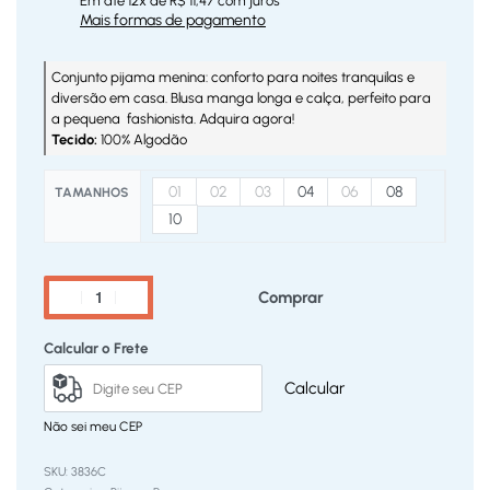
Em até
12
x de
R$
11,47
com juros
Mais formas de pagamento
Conjunto pijama menina: conforto para noites tranquilas e
diversão em casa. Blusa manga longa e calça, perfeito para
a pequena fashionista. Adquira agora!
Tecido:
100% Algodão
01
02
03
04
06
08
TAMANHOS
10
Comprar
Calcular o Frete
Calcular
Não sei meu CEP
3836C