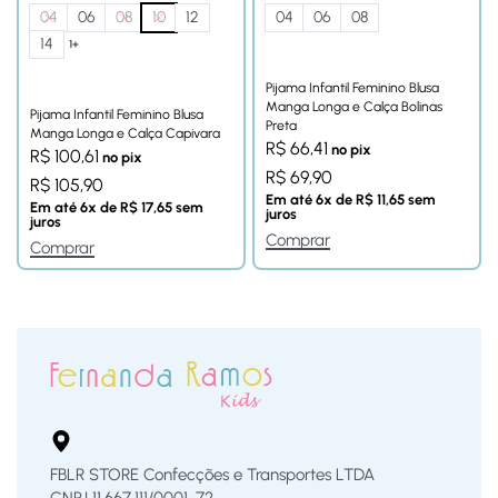
04
06
08
10
12
04
06
08
14
1+
Pijama Infantil Feminino Blusa
Manga Longa e Calça Bolinas
Pijama Infantil Feminino Blusa
Preta
Manga Longa e Calça Capivara
R$
66,41
no pix
R$
100,61
no pix
R$
69,90
R$
105,90
Em até
6
x de
R$
11,65
sem
Em até
6
x de
R$
17,65
sem
juros
juros
Comprar
Comprar
FBLR STORE Confecções e Transportes LTDA