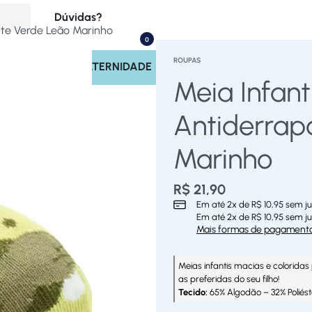
Dúvidas?
ante Verde Leão Marinho
0
(17) 99713-4221
ROUPAS
INOS
SAÍDA MATERNIDADE
Rastrear Pedido
Meia Infant
Políticas do Site
Antiderrap
Marinho
R$
21,90
Em até
2
x de
R$
10,95
sem ju
Em até
2
x de
R$
10,95
sem ju
Mais formas de pagament
Meias infantis macias e coloridas 
as preferidas do seu filho!
Tecido:
65% Algodão – 32% Poliés