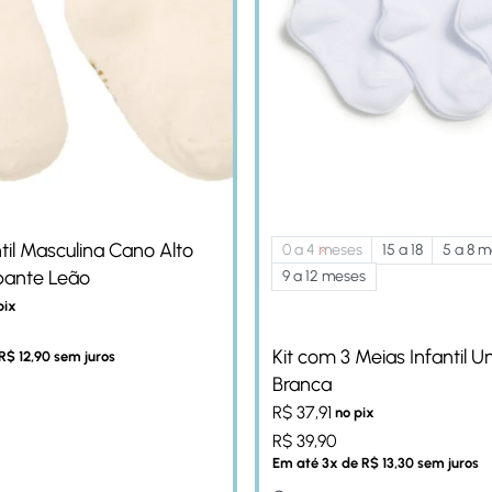
til Masculina Cano Alto
0 a 4 meses
15 a 18
5 a 8 
pante Leão
9 a 12 meses
pix
Kit com 3 Meias Infantil U
R$
12,90
sem juros
Branca
R$
37,91
no pix
R$
39,90
Em até
3
x de
R$
13,30
sem juros