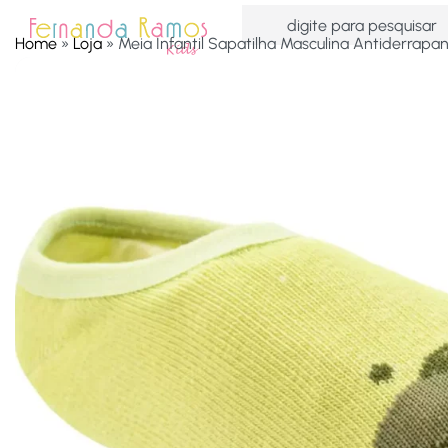
Home
»
Loja
»
Meia Infantil Sapatilha Masculina Antiderrap
HOME
OFERTAS
ACESSÓRIOS
MENINAS
MEN