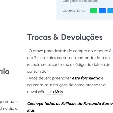
Categorias:
Meias
,
Roupas
COMPARTILHAR
Trocas & Devoluções
• O prazo para desistir da compra do produto é
até 7 (sete) dias corridos, a contar da data do
recebimento, conforme o código de defesa do
ilo
consumidor.
• Você deverá preencher
este formulário
e
aguardar as instruções de como proceder à
devolução.
Leia Mais
qualidade
Conheça todas as Políticas da Fernanda Ramo
l no dia a
Kids