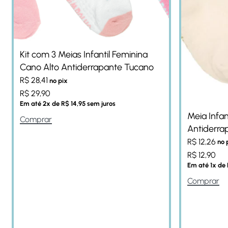
Kit com 3 Meias Infantil Feminina
Cano Alto Antiderrapante Tucano
R$
28,41
no pix
R$
29,90
Em até
2
x de
R$
14,95
sem juros
Meia Infan
Comprar
Antiderra
R$
12,26
no 
R$
12,90
Em até
1
x de
Comprar