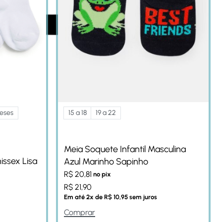
meses
15 a 18
19 a 22
Meia Soquete Infantil Masculina
nissex Lisa
Azul Marinho Sapinho
R$
20,81
no pix
R$
21,90
Em até
2
x de
R$
10,95
sem juros
Comprar