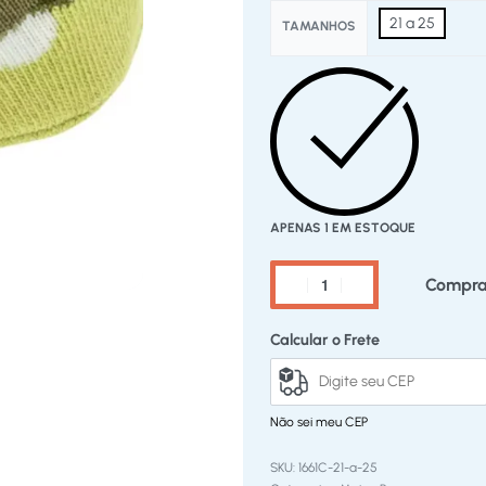
21 a 25
TAMANHOS
APENAS 1 EM ESTOQUE
Compra
Calcular o Frete
Não sei meu CEP
1661C-21-a-25