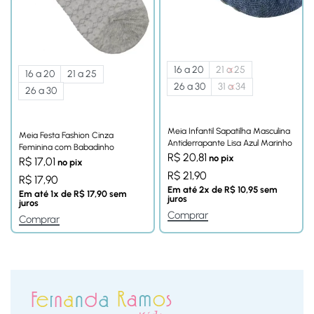
16 a 20
21 a 25
16 a 20
21 a 25
26 a 30
31 a 34
26 a 30
Meia Infantil Sapatilha Masculina
Meia Festa Fashion Cinza
Antiderrapante Lisa Azul Marinho
Feminina com Babadinho
R$
20,81
no pix
R$
17,01
no pix
R$
21,90
R$
17,90
Em até
2
x de
R$
10,95
sem
Em até
1
x de
R$
17,90
sem
juros
juros
Comprar
Comprar