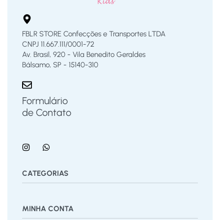
FBLR STORE Confecções e Transportes LTDA
CNPJ 11.667.111/0001-72
Av. Brasil, 920 - Vila Benedito Geraldes
Bálsamo, SP - 15140-310
Formulário
de Contato
CATEGORIAS
Bermuda
Blusas
Body Bebê
Calças
Calçados
MINHA CONTA
Calcinha
Camisa
Camiseta
Conjunto
Cuecas