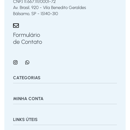
CNPJ 11.667.111/0001-72
Av. Brasil, 920 - Vila Benedito Geraldes
Bálsamo, SP - 15140-310
Formulário
de Contato
CATEGORIAS
Bermuda
Blusas
Body Bebê
Calças
Calçados
MINHA CONTA
Calcinha
Camisa
Camiseta
Conjunto
Cuecas
Jardineira
Macaquinho
Regata Menino
Saia
Shorts
Painel
Vestido
LINKS ÚTEIS
Pedidos
Desejos