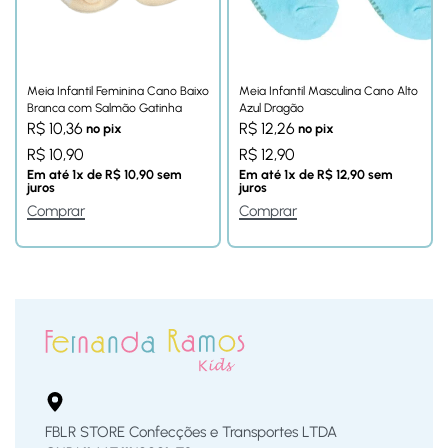
Meia Infantil Feminina Cano Baixo
Meia Infantil Masculina Cano Alto
Branca com Salmão Gatinha
Azul Dragão
R$
10,36
R$
12,26
no pix
no pix
R$
10,90
R$
12,90
Em até
1
x de
R$
10,90
sem
Em até
1
x de
R$
12,90
sem
juros
juros
Comprar
Comprar
FBLR STORE Confecções e Transportes LTDA