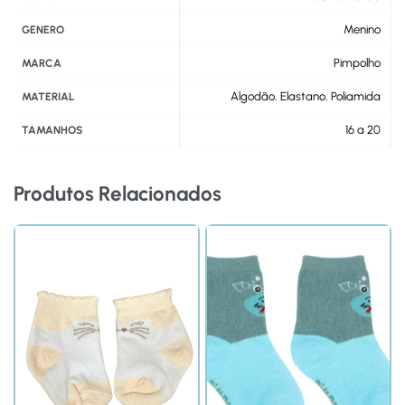
Menino
GENERO
Pimpolho
MARCA
Algodão
,
Elastano
,
Poliamida
MATERIAL
16 a 20
TAMANHOS
Produtos Relacionados