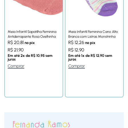
Meia Infantil Sapatilha Feminina
Meia Infantil Feminina Cano Alto
Antiderrapante Rosa Ovelhinha
Branca com Listras Monstrinha
R$
20,81
R$
12,26
no pix
no pix
R$
21,90
R$
12,90
Em até
2
x de
R$
10,95
sem
Em até
1
x de
R$
12,90
sem
juros
juros
Comprar
Comprar