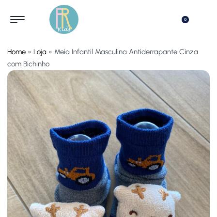
0
Home
»
Loja
»
Meia Infantil Masculina Antiderrapante Cinza
com Bichinho