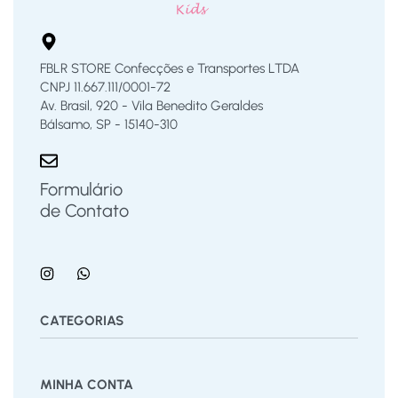
FBLR STORE Confecções e Transportes LTDA
CNPJ 11.667.111/0001-72
Av. Brasil, 920 - Vila Benedito Geraldes
Bálsamo, SP - 15140-310
Formulário
de Contato
CATEGORIAS
Bermuda
Blusas
Body Bebê
Calças
Calçados
MINHA CONTA
Calcinha
Camisa
Camiseta
Conjunto
Cuecas