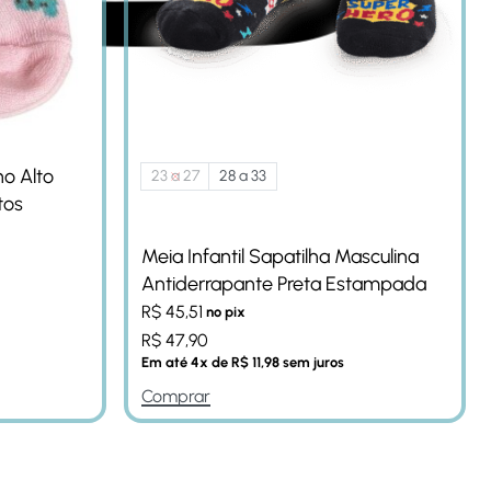
no Alto
23 a 27
28 a 33
tos
Meia Infantil Sapatilha Masculina
Antiderrapante Preta Estampada
R$
45,51
no pix
R$
47,90
Em até
4
x de
R$
11,98
sem juros
Comprar