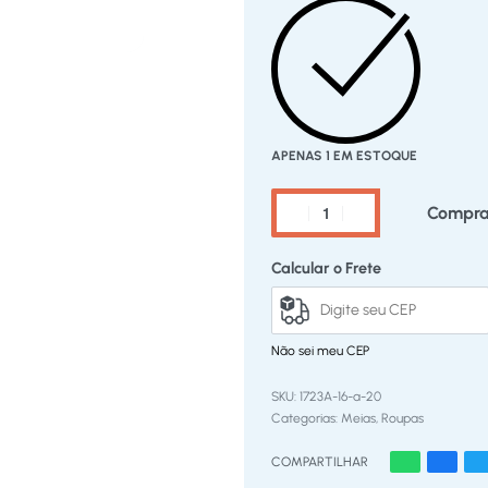
APENAS 1 EM ESTOQUE
Compra
Calcular o Frete
Não sei meu CEP
1723A-16-a-20
Categorias:
Meias
,
Roupas
COMPARTILHAR