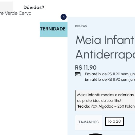
Dúvidas?
nte Verde Cervo
0
(17) 99713-4221
ROUPAS
INOS
SAÍDA MATERNIDADE
Rastrear Pedido
Meia Infant
Políticas do Site
Antiderrap
R$
11,90
Em até
1
x de
R$
11,90
sem jur
Em até
1
x de
R$
11,90
sem jur
Meias infantis macias e coloridas 
as preferidas do seu filho!
Tecido:
70% Algodão – 25% Polia
16 a 20
TAMANHOS