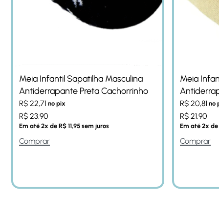
Meia Infantil Sapatilha Masculina
Meia Infan
Antiderrapante Preta Cachorrinho
Antiderra
R$
22,71
R$
20,81
no pix
no 
R$
23,90
R$
21,90
Em até
2
x de
R$
11,95
sem juros
Em até
2
x d
Comprar
Comprar