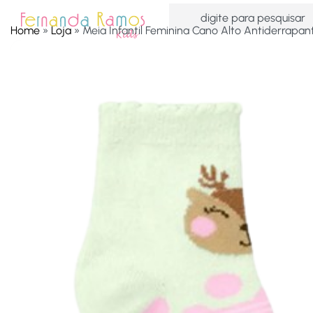
Home
»
Loja
»
Meia Infantil Feminina Cano Alto Antiderrapa
HOME
OFERTAS
ACESSÓRIOS
MENINAS
MEN