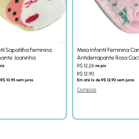
til Sapatilha Feminina
Meia Infantil Feminina Ca
pante Joaninha
Antiderrapante Rosa Cac
R$
12,26
pix
no pix
R$
12,90
e
R$
10,95
sem juros
Em até
1
x de
R$
12,90
sem juros
Comprar