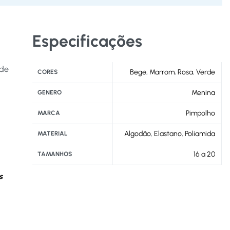
Especificações
 de
Bege
,
Marrom
,
Rosa
,
Verde
CORES
Menina
GENERO
Pimpolho
MARCA
Algodão
,
Elastano
,
Poliamida
MATERIAL
16 a 20
TAMANHOS
s