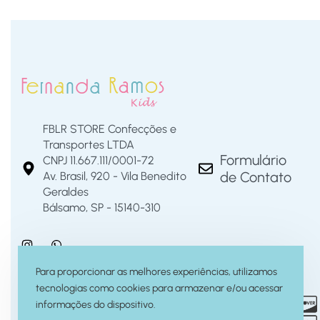
FBLR STORE Confecções e
Transportes LTDA
Formulário
CNPJ 11.667.111/0001-72
de Contato
Av. Brasil, 920 - Vila Benedito
Geraldes
Bálsamo, SP - 15140-310
Para proporcionar as melhores experiências, utilizamos
tecnologias como cookies para armazenar e/ou acessar
informações do dispositivo.