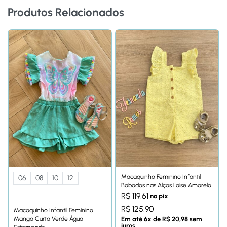
Produtos Relacionados
Macaquinho Feminino Infantil
06
08
10
12
Babados nas Alças Laise Amarelo
R$
119,61
no pix
R$
125,90
Macaquinho Infantil Feminino
Manga Curta Verde Água
Em até
6
x de
R$
20,98
sem
juros