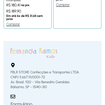
Estampado
Comprar
R$
180,41
no pix
R$
189,90
Em até
6
x de
R$
31,65
sem
juros
Comprar
FBLR STORE Confecções e Transportes LTDA
CNPJ 11.667.111/0001-72
Av. Brasil, 920 - Vila Benedito Geraldes
Bálsamo, SP - 15140-310
Formulário