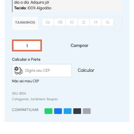
dia a dia. Adquira já!
Tecido:
100% Algodão
06
08
10
12
14
16
TAMANHOS
Comprar
Calcular o Frete
Calcular
Não sei meu CEP
851A
Categorias:
Jardineira
,
Roupas
COMPARTILHAR