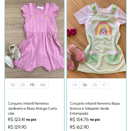
02
03
PB
MB
04
06
08
10
Conjunto Infantil Feminino
Conjunto Infantil Feminino Blusa
Jardineira e Blusa Manga Curta
Branca e Salopete Verde
Lilás
Estampada
R$
123,41
R$
154,76
no pix
no pix
R$
129,90
R$
162,90