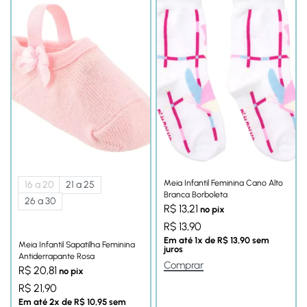
Meia Infantil Feminina Cano Alto
16 a 20
21 a 25
Branca Borboleta
26 a 30
R$
13,21
no pix
R$
13,90
Em até
1
x de
R$
13,90
sem
Meia Infantil Sapatilha Feminina
juros
Antiderrapante Rosa
Comprar
R$
20,81
no pix
R$
21,90
Em até
2
x de
R$
10,95
sem