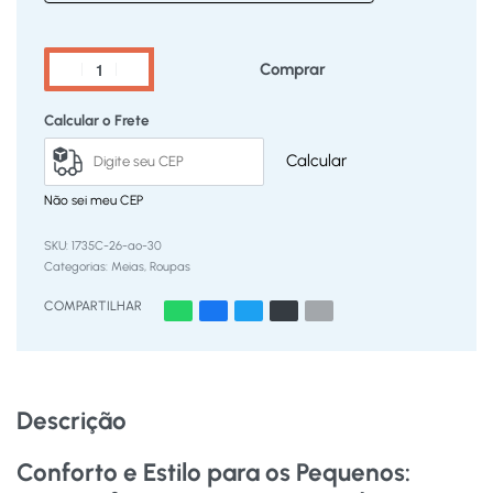
Comprar
Calcular o Frete
Calcular
Não sei meu CEP
1735C-26-ao-30
Categorias:
Meias
,
Roupas
COMPARTILHAR
Descrição
Conforto e Estilo para os Pequenos: