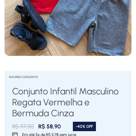
ROUPAS
›
CONJUNTO
Conjunto Infantil Masculino
Regata Vermelha e
Bermuda Cinza
R$
97,90
R$
58,90
-40% OFF
Em até
5
x de
R$
11,78
sem juros