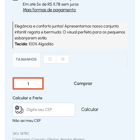
Em até
5
x de
R$
11,78
sem juros
Mais formas de pagamento
Elegância e conforto juntos! Apresentamos nosso conjunto
infantil: regata e bermuda. O visual perfeito para os pequenos
esbanjarem estilo.
Tecido:
100% Algodão
12
18
TAMANHOS
Comprar
Calcular o Frete
Calcular
Não sei meu CEP
1878C
Categorias:
Conjunto
,
Ofertas
,
Regata Menino