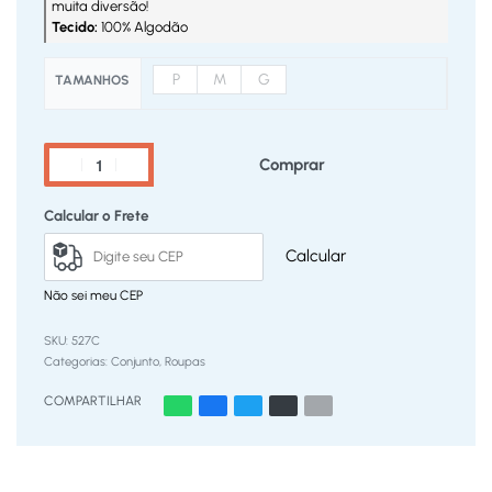
muita diversão!
Tecido:
100% Algodão
P
M
G
TAMANHOS
Comprar
Calcular o Frete
Calcular
Não sei meu CEP
527C
Categorias:
Conjunto
,
Roupas
COMPARTILHAR