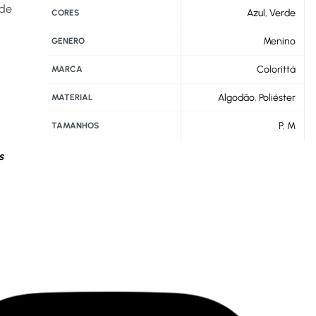
 de
Azul
,
Verde
CORES
Menino
GENERO
Colorittá
MARCA
Algodão
,
Poliéster
MATERIAL
P
,
M
TAMANHOS
s