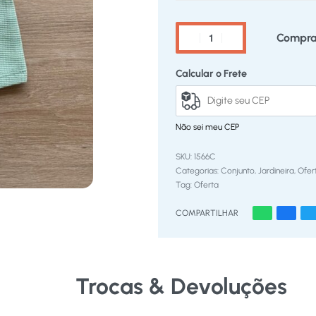
Compra
Calcular o Frete
Não sei meu CEP
1566C
Categorias:
Conjunto
,
Jardineira
,
Ofer
Tag:
Oferta
COMPARTILHAR
Trocas & Devoluções