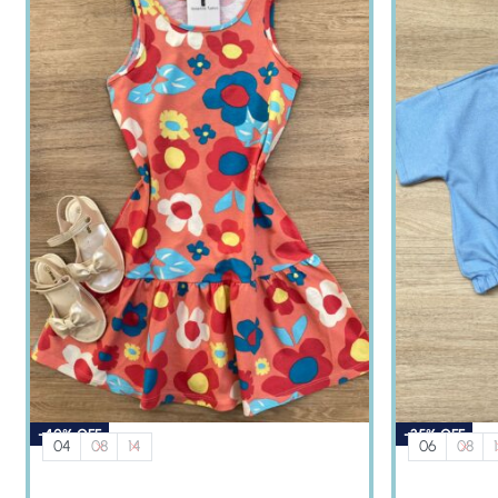
-40% OFF
-35% OFF
04
08
14
06
08