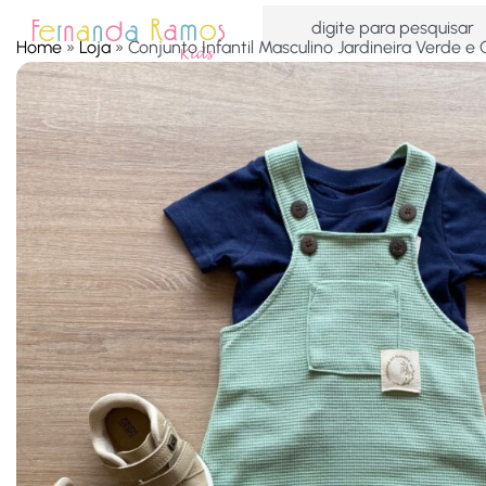
Home
»
Loja
»
Conjunto Infantil Masculino Jardineira Verde e
HOME
OFERTAS
ACESSÓRIOS
MENINAS
MEN