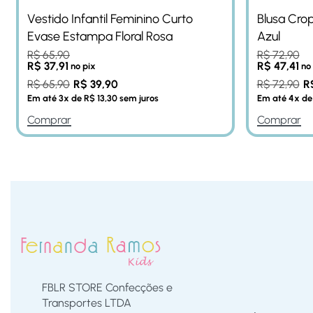
Vestido Infantil Feminino Curto
Blusa Crop
Evase Estampa Floral Rosa
Azul
R$
65,90
R$
72,90
R$
37,91
R$
47,41
no pix
no
R$
65,90
R$
39,90
R$
72,90
R
Em até
3
x de
R$
13,30
sem juros
Em até
4
x d
Comprar
Comprar
FBLR STORE Confecções e
Transportes LTDA