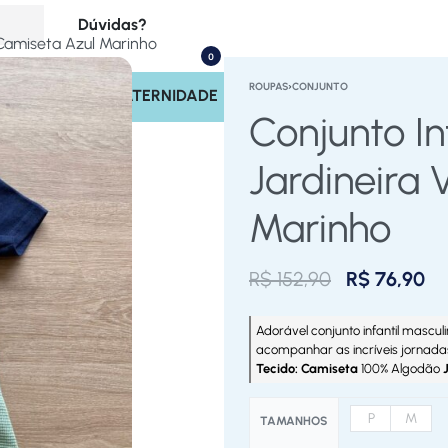
Dúvidas?
 Camiseta Azul Marinho
0
(17) 99713-4221
ROUPAS
›
CONJUNTO
INOS
SAÍDA MATERNIDADE
Rastrear Pedido
Conjunto In
Políticas do Site
Jardineira
Marinho
R$
152,90
R$
76,90
Adorável conjunto infantil masculi
acompanhar as incríveis jornada
Tecido: Camiseta
100% Algodão
P
M
TAMANHOS