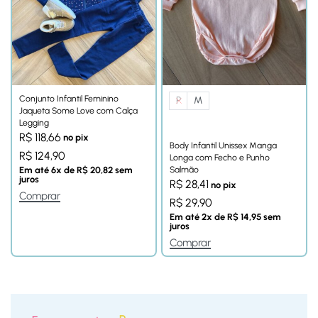
Conjunto Infantil Feminino
P
M
Jaqueta Some Love com Calça
Legging
R$
118,66
no pix
Body Infantil Unissex Manga
R$
124,90
Longa com Fecho e Punho
Salmão
Em até
6
x de
R$
20,82
sem
juros
R$
28,41
no pix
Comprar
R$
29,90
Em até
2
x de
R$
14,95
sem
juros
Comprar