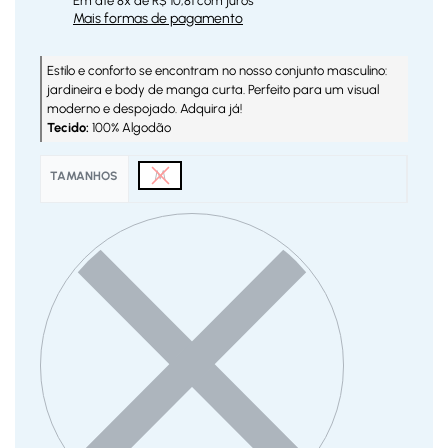
Em até
8
x de
R$
10,81
com juros
Mais formas de pagamento
Estilo e conforto se encontram no nosso conjunto masculino:
jardineira e body de manga curta. Perfeito para um visual
moderno e despojado. Adquira já!
Tecido:
100% Algodão
M
TAMANHOS