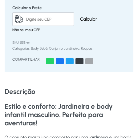
Calcular o Frete
Calcular
Não sei meu CEP
558-m
Categorias:
Body Bebê
,
Conjunto
,
Jardineira
,
Roupas
COMPARTILHAR
Descrição
Estilo e conforto: Jardineira e body
infantil masculino. Perfeito para
aventuras!
O conjunto masculino composto por uma jardineira e um body