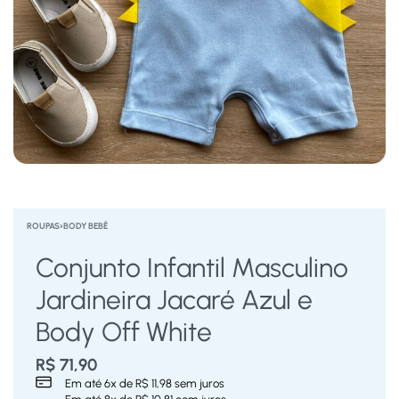
ROUPAS
›
BODY BEBÊ
Conjunto Infantil Masculino
Jardineira Jacaré Azul e
Body Off White
R$
71,90
Em até
6
x de
R$
11,98
sem juros