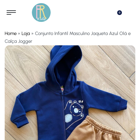
0
Home
»
Loja
»
Conjunto Infantil Masculino Jaqueta Azul Olá e
Calça Jogger