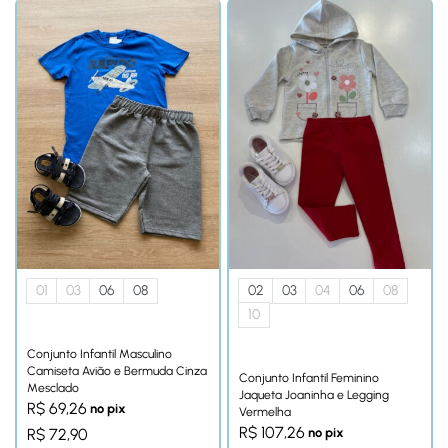
01
03
06
08
02
03
04
06
08
10
Conjunto Infantil Masculino
Camiseta Avião e Bermuda Cinza
Conjunto Infantil Feminino
Mesclado
Jaqueta Joaninha e Legging
R$
69,26
no pix
Vermelha
R$
107,26
R$
72,90
no pix