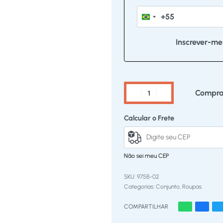
+55
Brazil
+55
Compra
Calcular o Frete
Não sei meu CEP
975B-02
Categorias:
Conjunto
,
Roupas
COMPARTILHAR