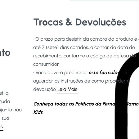
Trocas & Devoluções
• O prazo para desistir da compra do produto é
até 7 (sete) dias corridos, a contar da data do
nto
recebimento, conforme o código de defesa do
consumidor.
• Você deverá preencher
este formulário
e
aguardar as instruções de como proceder à
devolução.
Leia Mais
tilo,
rmuda
Conheça todas as Políticas da Fernanda Ramo
njunto não
Kids
 sua
is