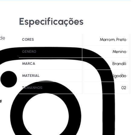
Especificações
 de
Marrom
,
Preto
CORES
Menino
GENERO
Brandili
MARCA
Algodão
MATERIAL
02
TAMANHOS
s