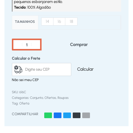
pequenos esbanjarem estilo.
Tecido:
100% Algodão
14
16
18
TAMANHOS
Comprar
Calcular o Frete
Calcular
Não sei meu CEP
616C
Categorias:
Conjunto
,
Ofertas
,
Roupas
Tag:
Oferta
COMPARTILHAR