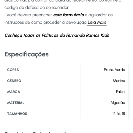
dias corridos, a contar da data do recebimento, conforme o
código de defesa do consumidor.
• Você deverá preencher
este formulário
e aguardar as
instruções de como proceder à devolução.
Leia Mais
Conheça todas as Políticas da Fernanda Ramos Kids
Especificações
Preto
,
Verde
CORES
Menino
GENERO
Fakini
MARCA
Algodão
MATERIAL
14
,
16
,
18
TAMANHOS