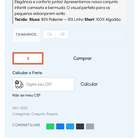
Elegância e conforto juntos! Apresentamos nosso conjunto
infantil: camiseta e bermuda. O visual perfeito para os
pequenos esbanjarem estilo.
Tecido: Blusa:
85% Poliester – 15% Linho
Short:
100% Algodão
06
08
TAMANHOS
Comprar
Calcular o Frete
Calcular
Não sei meu CEP
1251C
Categorias:
Conjunto
,
Roupas
COMPARTILHAR