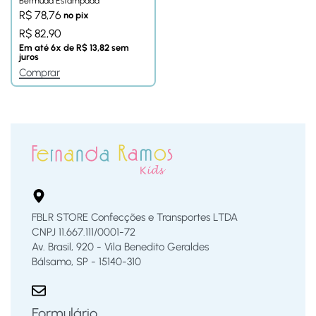
Bermuda Estampada
R$
78,76
no pix
R$
82,90
Em até
6
x de
R$
13,82
sem
juros
Comprar
FBLR STORE Confecções e Transportes LTDA
CNPJ 11.667.111/0001-72
Av. Brasil, 920 - Vila Benedito Geraldes
Bálsamo, SP - 15140-310
Formulário