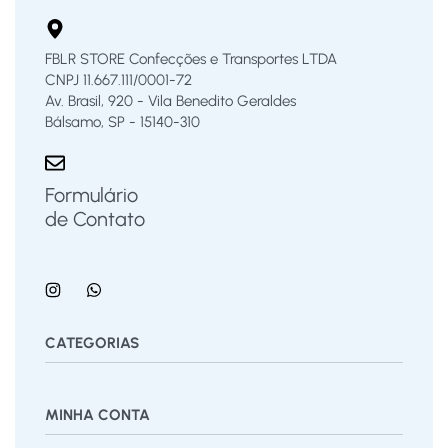
FBLR STORE Confecções e Transportes LTDA
CNPJ 11.667.111/0001-72
Av. Brasil, 920 - Vila Benedito Geraldes
Bálsamo, SP - 15140-310
Formulário
de Contato
CATEGORIAS
Bermuda
Blusas
Body Bebê
Calças
Calçados
MINHA CONTA
Calcinha
Camisa
Camiseta
Conjunto
Cuecas