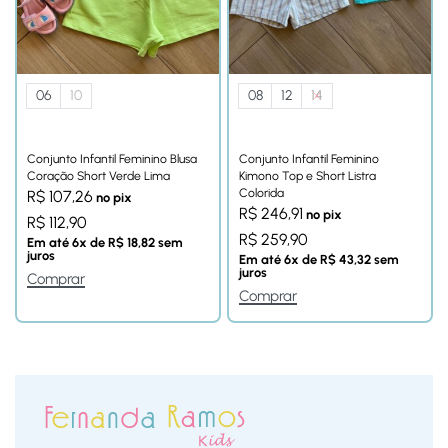
06
10
08
12
14
Conjunto Infantil Feminino Blusa
Conjunto Infantil Feminino
Coração Short Verde Lima
Kimono Top e Short Listra
Colorida
R$
107,26
no pix
R$
246,91
no pix
R$
112,90
R$
259,90
Em até
6
x de
R$
18,82
sem
juros
Em até
6
x de
R$
43,32
sem
juros
Comprar
Comprar