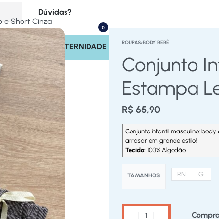
Dúvidas?
o e Short Cinza
0
(17) 99713-4221
ROUPAS
›
BODY BEBÊ
INOS
SAÍDA MATERNIDADE
Rastrear Pedido
Conjunto In
Políticas do Site
Estampa Le
R$
65,90
Conjunto infantil masculino: body
arrasar em grande estilo!
Tecido:
100% Algodão
RN
G
TAMANHOS
Compra