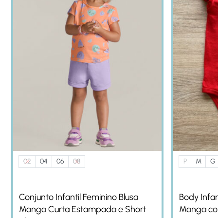
02
04
06
08
P
M
G
Conjunto Infantil Feminino Blusa
Body Infan
Manga Curta Estampada e Short
Manga co