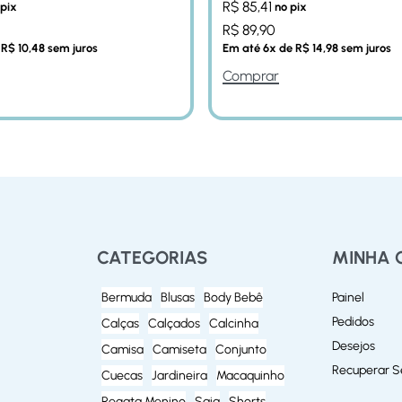
R$
85,41
 pix
no pix
R$
89,90
e
R$
10,48
sem juros
Em até
6
x de
R$
14,98
sem juros
Comprar
CATEGORIAS
MINHA 
Bermuda
Blusas
Body Bebê
Painel
Pedidos
Calças
Calçados
Calcinha
Desejos
Camisa
Camiseta
Conjunto
Recuperar 
Cuecas
Jardineira
Macaquinho
Regata Menino
Saia
Shorts