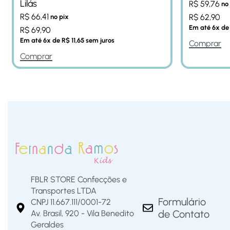
Lilás
R$
59,76
no
R$
66,41
R$
62,90
no pix
Em até
6
x d
R$
69,90
Em até
6
x de
R$
11,65
sem juros
Comprar
Comprar
FBLR STORE Confecções e
Transportes LTDA
Formulário
CNPJ 11.667.111/0001-72
de Contato
Av. Brasil, 920 - Vila Benedito
Geraldes