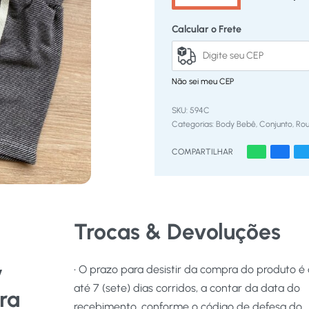
Calcular o Frete
Não sei meu CEP
594C
Categorias:
Body Bebê
,
Conjunto
,
Ro
COMPARTILHAR
Trocas & Devoluções
y
• O prazo para desistir da compra do produto é
até 7 (sete) dias corridos, a contar da data do
ara
recebimento, conforme o código de defesa do