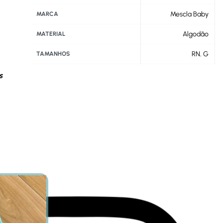
Mescla Baby
MARCA
Algodão
MATERIAL
RN
,
G
TAMANHOS
s