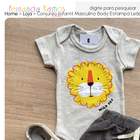
Home
»
Loja
»
Conjunto Infantil Masculino Body Estampa Leã
HOME
OFERTAS
ACESSÓRIOS
MENINAS
MEN