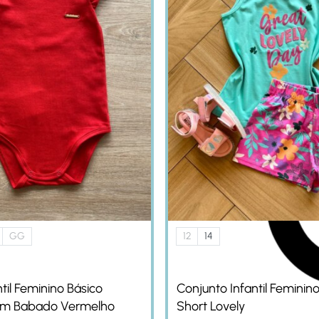
GG
12
14
til Feminino Básico
Conjunto Infantil Feminino
m Babado Vermelho
Short Lovely