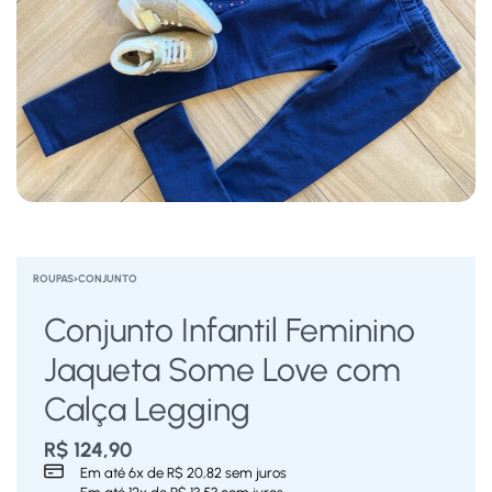
ROUPAS
›
CONJUNTO
Conjunto Infantil Feminino
Jaqueta Some Love com
Calça Legging
R$
124,90
Em até
6
x de
R$
20,82
sem juros