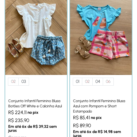
02
03
01
02
04
06
Conjunto Infantil Feminino Blusa
Conjunto Infantil Feminino Blusa
Botões Off White e Calcinha Azul
Azul com Pompom e Short
Estampado
R$
224,11
no pix
R$
85,41
no pix
R$
235,90
R$
89,90
Em até
6
x de
R$
39,32
sem
juros
Em até
6
x de
R$
14,98
sem
juros