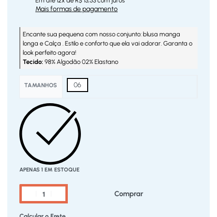
Em até
12
x de
R$
13,53
com juros
Mais formas de pagamento
Encante sua pequena com nosso conjunto: blusa manga
longa e Calça . Estilo e conforto que ela vai adorar. Garanta o
look perfeito agora!
Tecido:
98% Algodão 02% Elastano
06
TAMANHOS
APENAS 1 EM ESTOQUE
Comprar
Calcular o Frete