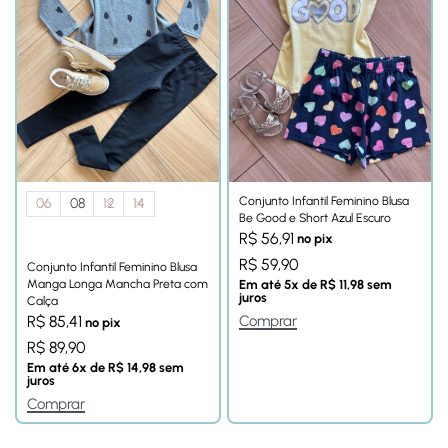
Conjunto Infantil Feminino Blusa
06
08
12
14
Be Good e Short Azul Escuro
R$
56,91
no pix
R$
59,90
Conjunto Infantil Feminino Blusa
Manga Longa Mancha Preta com
Em até
5
x de
R$
11,98
sem
juros
Calça
Comprar
R$
85,41
no pix
R$
89,90
Em até
6
x de
R$
14,98
sem
juros
Comprar