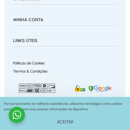
Bermuda
Blusas
Body Bebê
Calças
Calçados
MINHA CONTA
Calcinha
Camisa
Camiseta
Conjunto
Cuecas
Jardineira
Macaquinho
Regata Menino
Saia
Shorts
Painel
Vestido
LINKS ÚTEIS
Pedidos
Desejos
Rastrear Pedido
Recuperar Senha
Políticas de Cookies
Trocas e Devoluções
Termos & Condições
Políticas do Site
Contato
Para proporcionar as melhores experiências, utilizamos tecnologias como cookies
© Fernanda Ramos Kids
para armazenar e/ou acessar informações do dispositivo.
2026. Todos os Direitos
feito por
seusite.me
Reservados.
ACEITAR