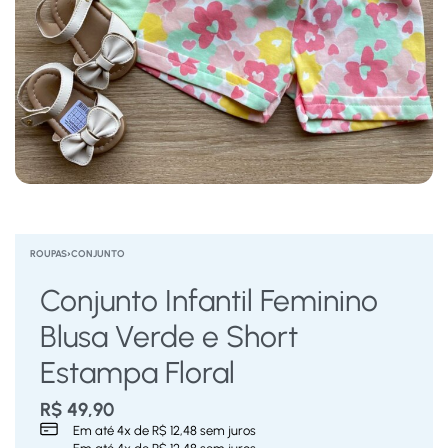
ROUPAS
›
CONJUNTO
Conjunto Infantil Feminino
Blusa Verde e Short
Estampa Floral
R$
49,90
Em até
4
x de
R$
12,48
sem juros