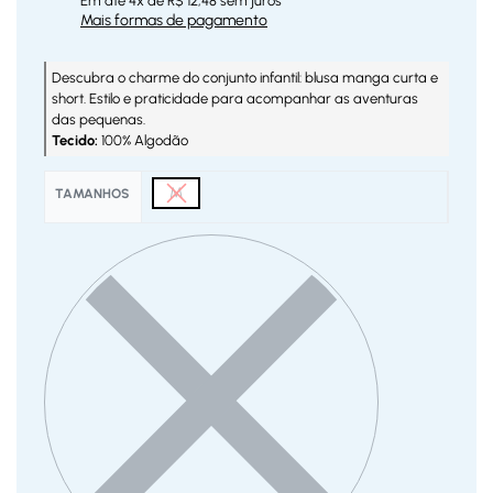
Em até
4
x de
R$
12,48
sem juros
Mais formas de pagamento
Descubra o charme do conjunto infantil: blusa manga curta e
short. Estilo e praticidade para acompanhar as aventuras
das pequenas.
Tecido:
100% Algodão
M
TAMANHOS