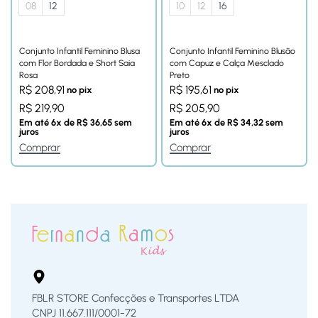
08
12
10
12
16
Conjunto Infantil Feminino Blusa
Conjunto Infantil Feminino Blusão
com Flor Bordada e Short Saia
com Capuz e Calça Mesclado
Rosa
Preto
R$
208,91
R$
195,61
no pix
no pix
R$
219,90
R$
205,90
Em até
6
x de
R$
36,65
sem
Em até
6
x de
R$
34,32
sem
juros
juros
Comprar
Comprar
FBLR STORE Confecções e Transportes LTDA
CNPJ 11.667.111/0001-72