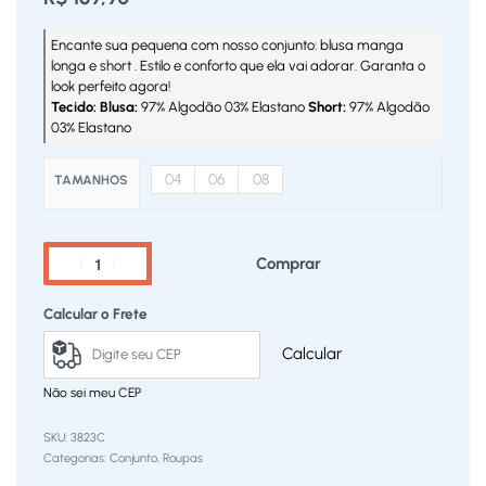
Encante sua pequena com nosso conjunto: blusa manga
longa e short . Estilo e conforto que ela vai adorar. Garanta o
look perfeito agora!
Tecido: Blusa:
97% Algodão 03% Elastano
Short:
97% Algodão
03% Elastano
04
06
08
TAMANHOS
Comprar
Calcular o Frete
Calcular
Não sei meu CEP
3823C
Categorias:
Conjunto
,
Roupas