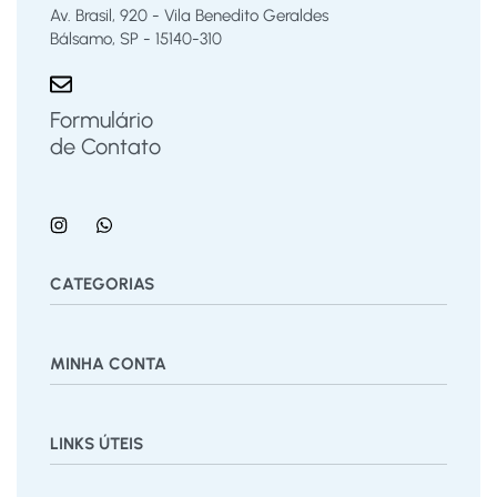
Av. Brasil, 920 - Vila Benedito Geraldes
Bálsamo, SP - 15140-310
Formulário
de Contato
CATEGORIAS
Bermuda
Blusas
Body Bebê
Calças
Calçados
MINHA CONTA
Calcinha
Camisa
Camiseta
Conjunto
Cuecas
Jardineira
Macaquinho
Regata Menino
Saia
Shorts
Painel
Vestido
LINKS ÚTEIS
Pedidos
Desejos