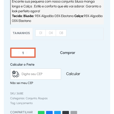
Encante sua pequena com nosso conjunto: blusa manga
longa e Calça . Estilo e conforto que ela vai adorar. Garanta o
look perfeito agora!
Tecido: Blusão:
95% Algodão 05% Elastano
Calça:
95% Algodão
05% Elastano
01
04
08
TAMANHOS
Comprar
Calcular o Frete
Calcular
Não sei meu CEP
3618E
Categorias:
Conjunto
,
Roupas
Tag:
Lançamento
COMPARTILHAR