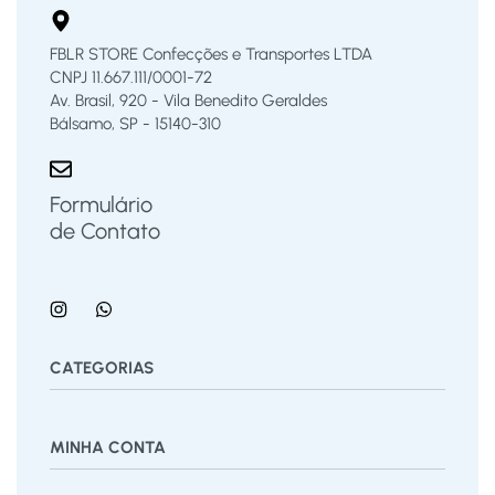
FBLR STORE Confecções e Transportes LTDA
CNPJ 11.667.111/0001-72
Av. Brasil, 920 - Vila Benedito Geraldes
Bálsamo, SP - 15140-310
Formulário
de Contato
CATEGORIAS
Bermuda
Blusas
Body Bebê
Calças
Calçados
MINHA CONTA
Calcinha
Camisa
Camiseta
Conjunto
Cuecas
Jardineira
Macaquinho
Regata Menino
Saia
Shorts