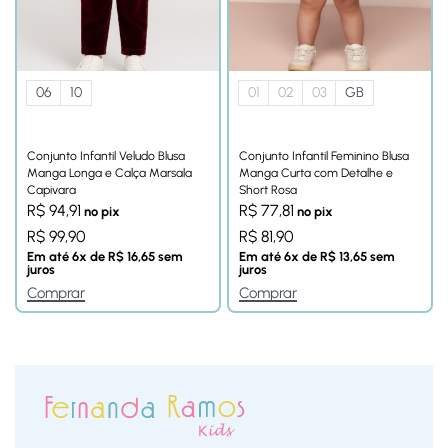
06
10
01
02
03
GB
Conjunto Infantil Veludo Blusa
Conjunto Infantil Feminino Blusa
Manga Longa e Calça Marsala
Manga Curta com Detalhe e
Capivara
Short Rosa
R$
94,91
R$
77,81
no pix
no pix
R$
99,90
R$
81,90
Em até
6
x de
R$
16,65
sem
Em até
6
x de
R$
13,65
sem
juros
juros
Comprar
Comprar