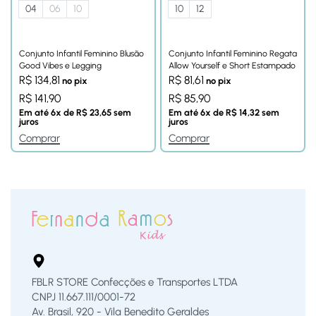
04
06
10
10
12
Conjunto Infantil Feminino Blusão
Conjunto Infantil Feminino Regata
Good Vibes e Legging
Allow Yourself e Short Estampado
R$
134,81
R$
81,61
no pix
no pix
R$
141,90
R$
85,90
Em até
6
x de
R$
23,65
sem
Em até
6
x de
R$
14,32
sem
juros
juros
Comprar
Comprar
FBLR STORE Confecções e Transportes LTDA
CNPJ 11.667.111/0001-72
Av. Brasil, 920 - Vila Benedito Geraldes