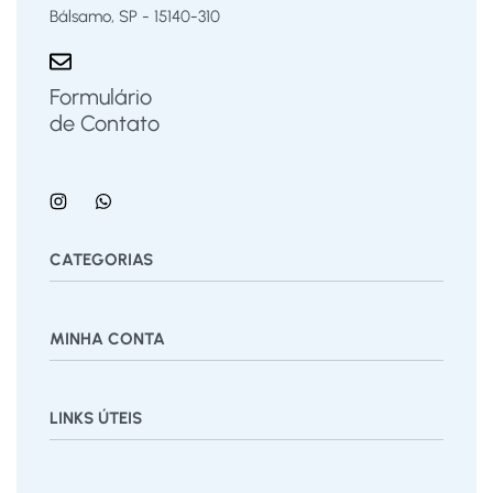
Bálsamo, SP - 15140-310
Formulário
de Contato
CATEGORIAS
Bermuda
Blusas
Body Bebê
Calças
Calçados
MINHA CONTA
Calcinha
Camisa
Camiseta
Conjunto
Cuecas
Jardineira
Macaquinho
Regata Menino
Saia
Shorts
Painel
Vestido
LINKS ÚTEIS
Pedidos
Desejos
Rastrear Pedido
Recuperar Senha