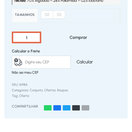
Tecido:
70% Algodão – 28% Poliamida – 02% Elastano
02
03
TAMANHOS
Comprar
Calcular o Frete
Calcular
Não sei meu CEP
1698A
Categorias:
Conjunto
,
Ofertas
,
Roupas
Tag:
Oferta
COMPARTILHAR