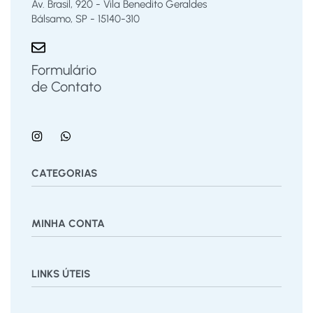
Av. Brasil, 920 - Vila Benedito Geraldes
Bálsamo, SP - 15140-310
Formulário
de Contato
CATEGORIAS
Bermuda
Blusas
Body Bebê
Calças
Calçados
MINHA CONTA
Calcinha
Camisa
Camiseta
Conjunto
Cuecas
Jardineira
Macaquinho
Regata Menino
Saia
Shorts
Painel
Vestido
LINKS ÚTEIS
Pedidos
Desejos