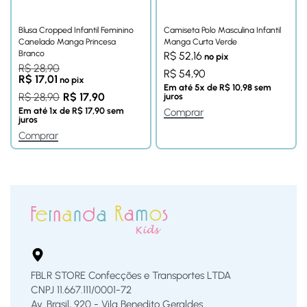
Blusa Cropped Infantil Feminino
Camiseta Polo Masculina Infantil
Canelado Manga Princesa
Manga Curta Verde
Branco
R$
52,16
no pix
R$
28,90
R$
54,90
R$
17,01
no pix
Em até
5
x de
R$
10,98
sem
R$
28,90
R$
17,90
juros
Em até
1
x de
R$
17,90
sem
Comprar
juros
Comprar
FBLR STORE Confecções e Transportes LTDA
CNPJ 11.667.111/0001-72
Av. Brasil, 920 - Vila Benedito Geraldes