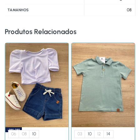
08
TAMANHOS
Produtos Relacionados
-38% OFF
06
08
10
03
10
12
14