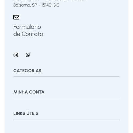
Bálsamo, SP - 15140-310
Formulário
de Contato
CATEGORIAS
Bermuda
Blusas
Body Bebê
Calças
Calçados
MINHA CONTA
Calcinha
Camisa
Camiseta
Conjunto
Cuecas
Jardineira
Macaquinho
Regata Menino
Saia
Shorts
Painel
Vestido
LINKS ÚTEIS
Pedidos
Desejos
Rastrear Pedido
Recuperar Senha