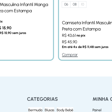
Masculina Infantil Manga
06
08
10
nza com Estampa
ix
Camiseta Infantil Masculi
$
15,90
Preta com Estampa
R$
15,90
sem juros
R$
43,61
no pix
R$
45,90
Em até
4
x de
R$
11,48
sem juros
Comprar
CATEGORIAS
MINHA 
Bermuda
Blusas
Body Bebê
Painel