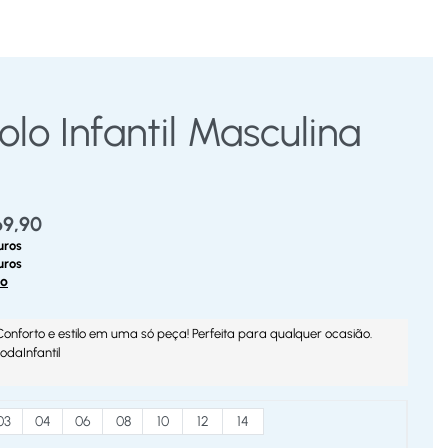
lo Infantil Masculina
9,90
uros
uros
to
 Conforto e estilo em uma só peça! Perfeita para qualquer ocasião.
daInfantil
03
04
06
08
10
12
14