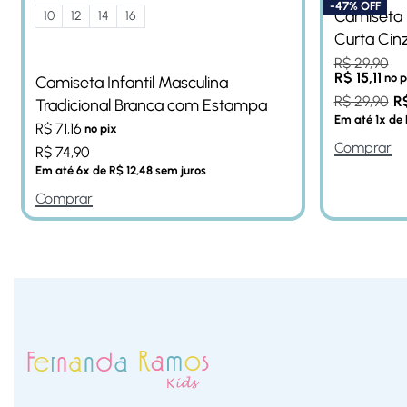
-47% OFF
Camiseta 
10
12
14
16
Curta Ci
R$
29,90
R$
15,11
no p
Camiseta Infantil Masculina
R$
29,90
R
Tradicional Branca com Estampa
Em até
1
x de
R$
71,16
no pix
Comprar
R$
74,90
Em até
6
x de
R$
12,48
sem juros
Comprar