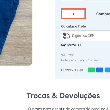
Compra
Calcular o Frete
Não sei meu CEP
596C
Categorias:
Roupas
,
Camiseta
COMPARTILHAR
Trocas & Devoluções
• O prazo para desistir da compra do produto é