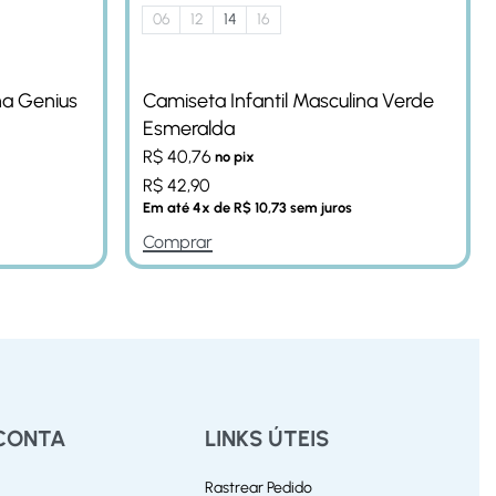
06
12
14
16
na Genius
Camiseta Infantil Masculina Verde
Esmeralda
R$
40,76
no pix
R$
42,90
Em até
4
x de
R$
10,73
sem juros
Comprar
CONTA
LINKS ÚTEIS
Rastrear Pedido