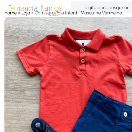
Home
»
Loja
»
Camiseta Polo Infantil Masculina Vermelha
HOME
OFERTAS
ACESSÓRIOS
MENINAS
MEN