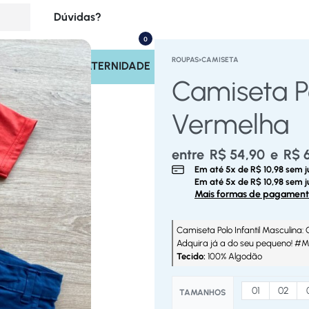
Dúvidas?
0
(17) 99713-4221
ROUPAS
›
CAMISETA
INOS
SAÍDA MATERNIDADE
Rastrear Pedido
Camiseta Po
Políticas do Site
Vermelha
entre
R$
54,90
e
R$
6
Em até
5
x de
R$
10,98
sem j
Em até
5
x de
R$
10,98
sem j
Mais formas de pagamen
Camiseta Polo Infantil Masculina:
Adquira já a do seu pequeno! #Mo
Tecido:
100% Algodão
01
02
TAMANHOS