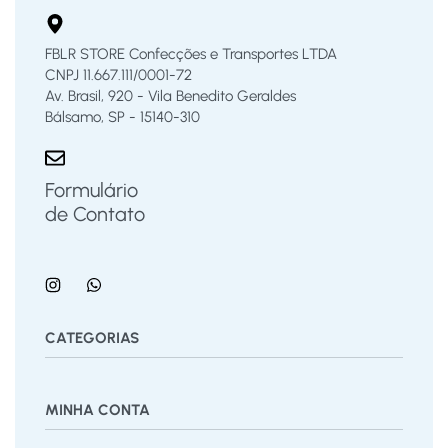
FBLR STORE Confecções e Transportes LTDA
CNPJ 11.667.111/0001-72
Av. Brasil, 920 - Vila Benedito Geraldes
Bálsamo, SP - 15140-310
Formulário
de Contato
CATEGORIAS
Bermuda
Blusas
Body Bebê
Calças
Calçados
MINHA CONTA
Calcinha
Camisa
Camiseta
Conjunto
Cuecas