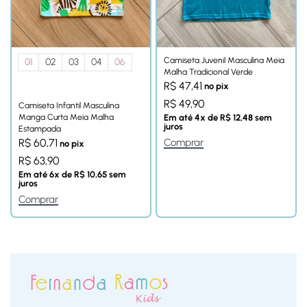
Camiseta Juvenil Masculina Meia
01
02
03
04
06
Malha Tradicional Verde
R$
47,41
no pix
R$
49,90
Camiseta Infantil Masculina
Manga Curta Meia Malha
Em até
4
x de
R$
12,48
sem
juros
Estampada
Comprar
R$
60,71
no pix
R$
63,90
Em até
6
x de
R$
10,65
sem
juros
Comprar