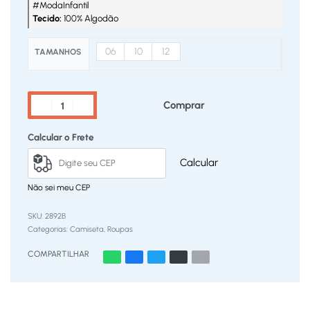
#ModaInfantil
Tecido:
100% Algodão
06
10
12
TAMANHOS
Comprar
Calcular o Frete
Calcular
Não sei meu CEP
2892B
Categorias:
Camiseta
,
Roupas
COMPARTILHAR