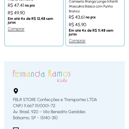
Camiseta Manga Longa Infantil
R$
47,41
no pix
Masculina Básica com Punho
Branco
R$
49,90
R$
43,61
no pix
Em até
4
x de
R$
12,48
sem
juros
R$
45,90
Comprar
Em até
4
x de
R$
11,48
sem
juros
Comprar
FBLR STORE Confecções e Transportes LTDA
CNPJ 11.667.111/0001-72
Av. Brasil, 920 - Vila Benedito Geraldes
Bálsamo, SP - 15140-310