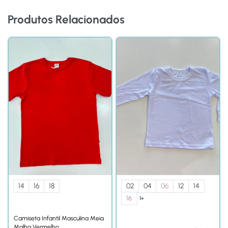
Produtos Relacionados
14
16
18
02
04
06
12
14
16
1+
Camiseta Infantil Masculina Meia
Malha Vermelho