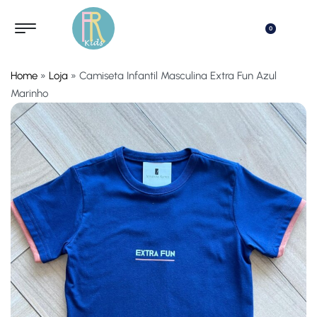
0
Home
»
Loja
»
Camiseta Infantil Masculina Extra Fun Azul
Marinho