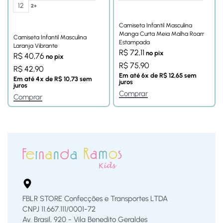
12
2+
Camiseta Infantil Masculina
Manga Curta Meia Malha Roarr
Camiseta Infantil Masculina
Estampada
Laranja Vibrante
R$
72,11
no pix
R$
40,76
no pix
R$
75,90
R$
42,90
Em até
6
x de
R$
12,65
sem
Em até
4
x de
R$
10,73
sem
juros
juros
Comprar
Comprar
FBLR STORE Confecções e Transportes LTDA
CNPJ 11.667.111/0001-72
Av. Brasil, 920 - Vila Benedito Geraldes