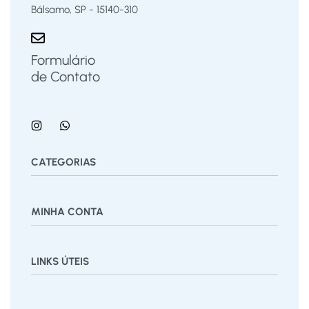
Bálsamo, SP - 15140-310
Formulário
de Contato
CATEGORIAS
Bermuda
Blusas
Body Bebê
Calças
Calçados
MINHA CONTA
Calcinha
Camisa
Camiseta
Conjunto
Cuecas
Jardineira
Macaquinho
Regata Menino
Saia
Shorts
Painel
Vestido
LINKS ÚTEIS
Pedidos
Desejos
Rastrear Pedido
Recuperar Senha