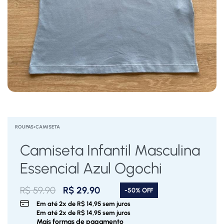
ROUPAS
›
CAMISETA
Camiseta Infantil Masculina
Essencial Azul Ogochi
R$
59,90
R$
29,90
-50% OFF
Em até
2
x de
R$
14,95
sem juros
Em até
2
x de
R$
14,95
sem juros
Mais formas de pagamento