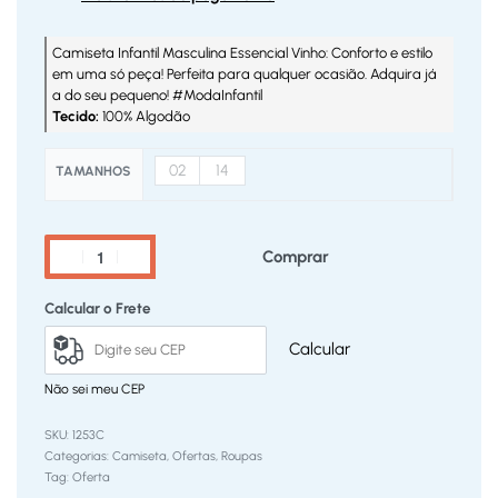
Camiseta Infantil Masculina Essencial Vinho: Conforto e estilo
em uma só peça! Perfeita para qualquer ocasião. Adquira já
a do seu pequeno! #ModaInfantil
Tecido:
100% Algodão
02
14
TAMANHOS
Comprar
Calcular o Frete
Calcular
Não sei meu CEP
1253C
Categorias:
Camiseta
,
Ofertas
,
Roupas
Tag:
Oferta