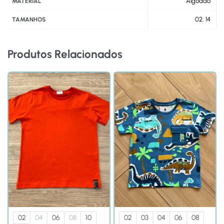
Algodão
MATERIAL
02
,
14
TAMANHOS
Produtos Relacionados
02
04
06
08
10
02
03
04
06
08